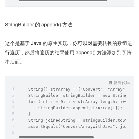
StringBuilder 的 append() 方法
这个是基于 Java 的原生实现，你可以对需要转换的数组进
行遍历，然后将遍历的结果使用 append() 方法添加到字符
串后面。
复制代码
    String[] strArray = {"Convert", "Array", "Wi
    StringBuilder stringBuilder = new StringBuil
    for (int i = 0; i < strArray.length; i++) {
        stringBuilder.append(strArray[i]);
    }
    String joinedString = stringBuilder.toString
    assertEquals("ConvertArrayWithJava", joinedS