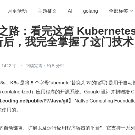
全部标签

月更活动
主题征文
AI
golang
阶之路：看完这篇 Kubernete
penHarmony
算法
学习方法
Web3.0
高
析后，我完全掌握了这门技术
程序员
运维
深度思考
低代码
redis
1422 字
阅读完需：约 5 分钟
 K8s，K8s 是将 8 个字母“ubernete”替换为“8”的缩写) 是用于自动
oding.net/public/P7/Java/git】
 Native Computing Foundati
）来使用的。
群的自动部署、扩展以及运行应用程序容器的平台”。它支持一系