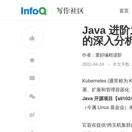
首页
Java 进
移动开发
Java
开源
架构
O

的深入分
前端
AI
大数据
团队管理
查看更多

作者：
爱好编程进阶

2022-04-14
本文字数：

Kubernetes (通常称为

Java 开源项目【ali1024.c
（今属 Linux 基金会

它旨在提供“跨主机集