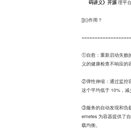
码讲义》开源
 理平台，
[](()作用？
==================
①自愈：重新启动失败
义的健康检查不响应的
②弹性伸缩：通过监控容
这个平均低于 10%，
③服务的自动发现和负
ernetes 为容器提
载均衡。