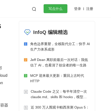
登录
注册

写点什么
s
效工作
数据库
Python
音视频
InfoQ 编辑精选
golang
微服务架构
flutter
角色边界重塑，全栈取代分工：快手 AI
1
生产力体系成形
Jeff Dean 离职前最后一次对话：我低
2
估了 AI，也看清了创业者的唯一生路
部
署、扩展和管理容器化（containerized）应用程序的开源系统。Google 设计并捐赠给 Cloud  
MCP 迎来最大更新：重回上古时代
3
HTTP
on
Claude Code 之父：每半年清空一次
4
claude.md、skills 和 hooks，模型自
己会想办法
列容器
近 300 万人围观卡帕西亲测 Opus 5：
5