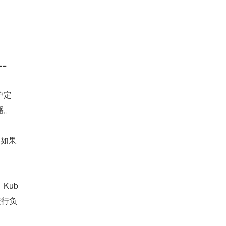
==
户定
播。
，如果
Kub
进行负