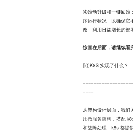
④滚动升级和一键回滚：K
序运行状况，以确保它不会
改，利用日益增长的部
惊喜在后面，请继续看
[](()K8S 实现了什么？
==================
====
从架构设计层面，我们关
用微服务架构，搭配 k
和故障处理，k8s 都