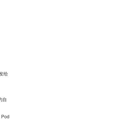
都发给
象的自
Pod 