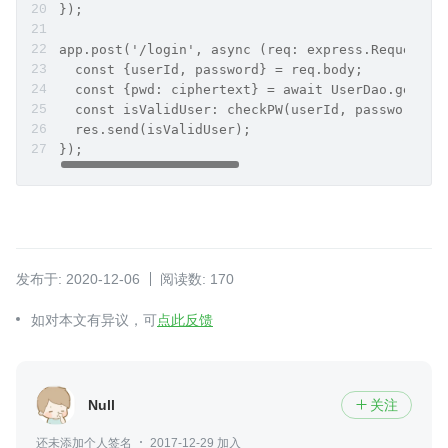
});
app.post('/login', async (req: express.Request, 
  const {userId, password} = req.body;
  const {pwd: ciphertext} = await UserDao.get(us
  const isValidUser: checkPW(userId, password, c
  res.send(isValidUser);
});
发布于: 2020-12-06
阅读数: 170
如对本文有异议，可
点此反馈
Null
关注

还未添加个人签名
2017-12-29 加入