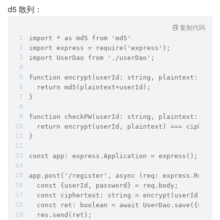
d5 散列：
复制代码
import * as md5 from 'md5'
import express = require('express');
import UserDao from './userDao';
function encrypt(userId: string, plaintext: stri
  return md5(plaintext+userId);
}
function checkPW(userId: string, plaintext: stri
  return encrypt(userId, plaintext) === cipherte
}
const app: express.Application = express();
app.post('/register', async (req: express.Reques
  const {userId, password} = req.body;
  const ciphertext: string = encrypt(userId, pas
  const ret: boolean = await UserDao.save({userI
  res.send(ret);