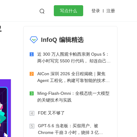
登录
注册

写点什么
署
效工作
数据库
Python
音视频
InfoQ 编辑精选
golang
微服务架构
flutter
近 300 万人围观卡帕西亲测 Opus 5：
1
两小时写完 5500 行代码， 却连自己写
的游戏都玩不了
AICon 深圳 2026 全日程揭晓｜聚焦
2
Agent 工程化，构建可靠智能的技术路
径
Ming-Flash-Omni：全模态统一大模型
3
的关键技术与实践
FDE 又不够了
4
GPT-5.6 当老板：买假用户、被
5
Chrome 干崩 3 小时，烧掉 3 亿