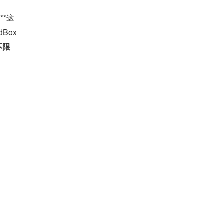
**这
ox 
不限
螺”：