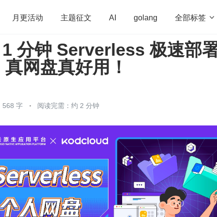
全部标签

月更活动
主题征文
AI
golang
1 分钟 Serverless 极速部
penHarmony
算法
学习方法
Web3.0
高
，真网盘真好用！
程序员
运维
深度思考
低代码
redis
568 字
阅读完需：约 2 分钟