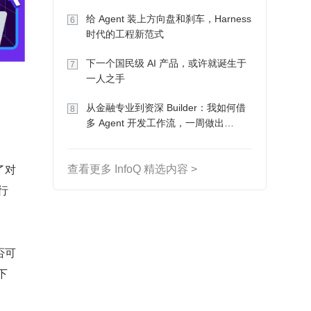
Token 收入却为 0
给 Agent 装上方向盘和刹车，Harness
6
时代的工程新范式
下一个国民级 AI 产品，或许就诞生于
7
一人之手
从金融专业到资深 Builder：我如何借
8
多 Agent 开发工作流，一周做出
MVP、一个月上线
了对
查看更多 InfoQ 精选内容 >
行
否可
下