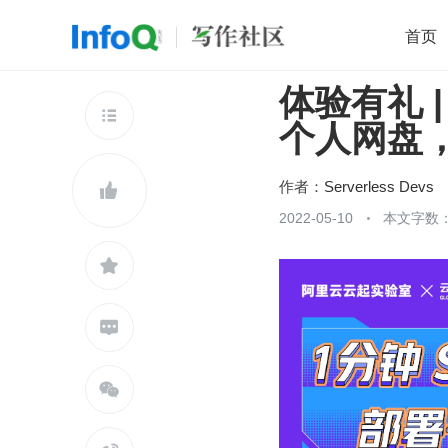
首页
体验有礼 | 
移动开发
Java
开源
架构
O

个人网盘
前端
AI
大数据
团队管理
查看更多

作者：
Serverless Devs

2022-05-10
本文字数：


