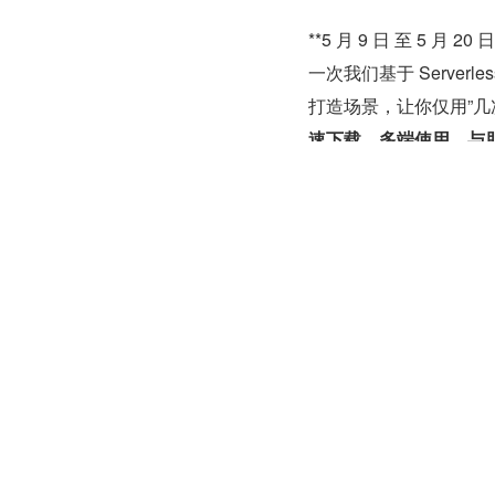
**5 月 9 日 至 5 月
一次我们基于 Serverl
打造场景，让你仅用”几次“
速下载、多端使用、与
如何参与？
建议 PC 端体验：
活动链接：
https:/
一步获奖
5 月 9 日 至 5 月