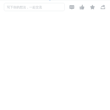




写下你的想法，一起交流
关于源码的获取直接到官网下载就好了。https://githu
b.com/Netflix/eureka
本文已收录到我的 github：https://github.com/Jackso
n0714/PassJava-Learning
一、注册入口
上一讲我们知道了 Eureka Client 是通过发送 http 请求来注