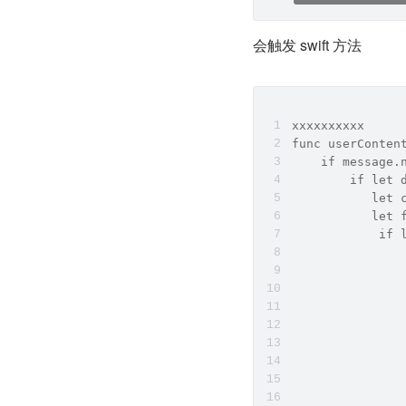
会触发 swift 方法
xxxxxxxxxx
func userConten
    if message.
        if let 
           let 
           let 
            if 
               
               
               
               
               
               
               
               
               