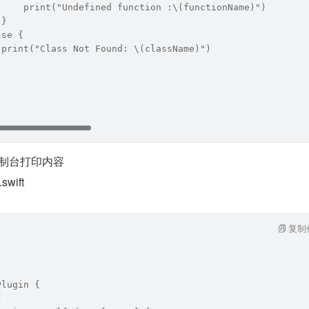
     print("Undefined function :\(functionName)")
 }
lse {
 print("Class Not Found: \(className)")
的控制台打印内容
swift
复制
Plugin {
{