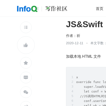
首页
JS&Swift
移动开发
Java
开源
架构
O

前端
AI
大数据
团队管理
作者：
祈
查看更多
2020-12-11
本文字数：3


加载本地 HTML 文件


x
override func l
    super.loadV

    let conf = 
  //JS调用HTML时
    conf.userCo
    self.wk = W