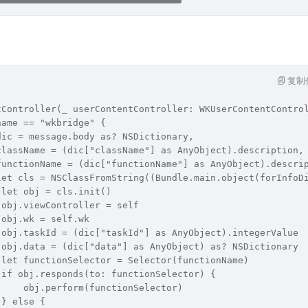
复制
tController(_ userContentController: WKUserContentContro
name == "wkbridge" {
dic = message.body as? NSDictionary,
className = (dic["className"] as AnyObject).description,
functionName = (dic["functionName"] as AnyObject).descri
let cls = NSClassFromString((Bundle.main.object(forInfoD
 let obj = cls.init()
 obj.viewController = self
 obj.wk = self.wk
 obj.taskId = (dic["taskId"] as AnyObject).integerValue
 obj.data = (dic["data"] as AnyObject) as? NSDictionary
 let functionSelector = Selector(functionName)
 if obj.responds(to: functionSelector) {
     obj.perform(functionSelector)
 } else {