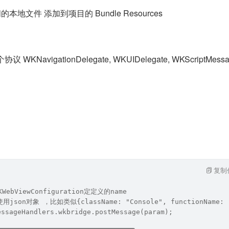
问的本地文件 添加到项目的 Bundle Resources
个协议 WKNavigationDelegate, WKUIDelegate, WKScriptMess
复制
KWebViewConfiguration定定义的name
用json对象 ，比如类似{className: "Console", functionName: "
essageHandlers.wkbridge.postMessage(param);