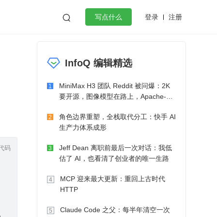
登录
注册

写点什么
效工作
数据库
Python
音视频
InfoQ 编辑精选
golang
微服务架构
flutter
MiniMax H3 团队 Reddit 被问爆：2K
1
要开源，图像模型在路上，Apache-2.0
也在考虑了
角色边界重塑，全栈取代分工：快手 AI
2
生产力体系成形
代码
Jeff Dean 离职前最后一次对话：我低
3
估了 AI，也看清了创业者的唯一生路
MCP 迎来最大更新：重回上古时代
4
HTTP
Claude Code 之父：每半年清空一次
5
e.size.width, height: self.view.frame.size.height - 20),