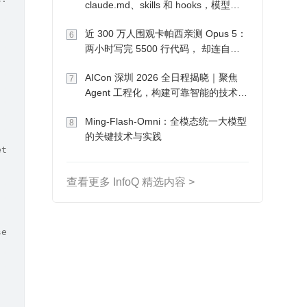
claude.md、skills 和 hooks，模型自
己会想办法
近 300 万人围观卡帕西亲测 Opus 5：
6
, inDirectory: "www") {
两小时写完 5500 行代码， 却连自己
写的游戏都玩不了
AICon 深圳 2026 全日程揭晓｜聚焦
7
Agent 工程化，构建可靠智能的技术路
径
Ming-Flash-Omni：全模态统一大模型
8
的关键技术与实践
etionHandler: nil)
查看更多 InfoQ 精选内容 >
self.view.bounds.height/2)