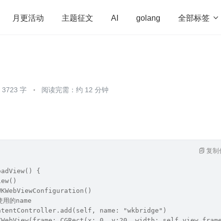
全部标签

月更活动
主题征文
AI
golang
penHarmony
算法
学习方法
Web3.0
高
程序员
运维
深度思考
低代码
redis
723 字
阅读完需：约 12 分钟
复制
oadView() {
iew()
WKWebViewConfiguration()
使用的name
ntentController.add(self, name: "wkbridge")
KWebView(frame: CGRect(x: 0, y:20, width: self.view.fram