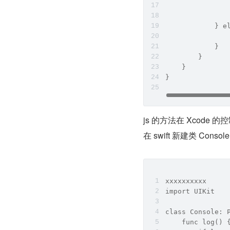
               
               
            } e
               
            }
        }
    }
}
js 的方法在 Xcode 
在 swift 新建类 Console.
xxxxxxxxxx
import UIKit
class Console: 
    func log() 