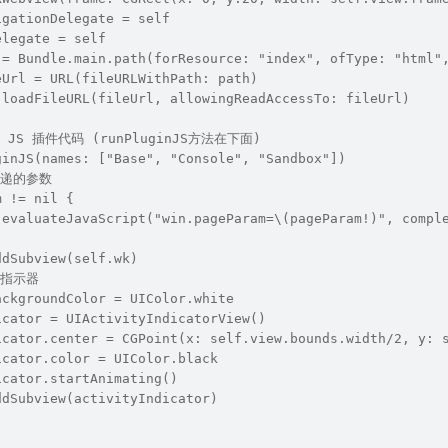
igationDelegate = self
elegate = self
 = Bundle.main.path(forResource: "index", ofType: "html"
eUrl = URL(fileURLWithPath: path)
.loadFileURL(fileUrl, allowingReadAccessTo: fileUrl)
 JS 插件代码 (runPluginJS方法在下面)
ginJS(names: ["Base", "Console", "Sandbox"])
传递的参数
m != nil {
.evaluateJavaScript("win.pageParam=\(pageParam!)", compl
ddSubview(self.wk)
待指示器
ackgroundColor = UIColor.white
icator = UIActivityIndicatorView()
icator.center = CGPoint(x: self.view.bounds.width/2, y: 
icator.color = UIColor.black
icator.startAnimating()
ddSubview(activityIndicator)