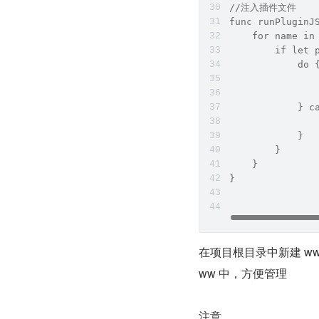
//注入插件文件
func runPluginJ
    for name in
        if let 
            do 
               
               
            } c
               
            }
        }
    }
}
在项目根目录中新建 www
ww 中，方便管理
注意