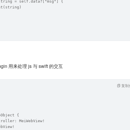
string = self.data?["msg"] {
nt(string)
n 用来处理 js 与 swift 的交互
复制
SObject {
troller: MeiWebView!
ebView!