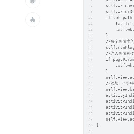

    self.wk.nav
    self.wk.uiD
    if let path

        let fil
        self.wk
    }
    //每个页面注入
    self.runPlu
    //注入页面间
    if pagePara
        self.wk
    }
    self.view.a
    //添加一个等
    self.view.b
    activityInd
    activityInd
    activityInd
    activityInd
    self.view.a
}