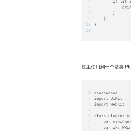
        if let 
            pri
        }
    }
}
这里使用到一个基类 Plugi
xxxxxxxxxx
import UIKit
import WebKit
class Plugin: N
    var viewCon
    var wk: WKW