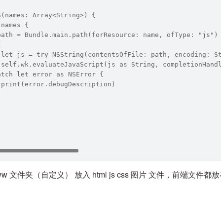
S(names: Array<String>) {
 names {
path = Bundle.main.path(forResource: name, ofType: "js")
{
 let js = try NSString(contentsOfFile: path, encoding: S
 self.wk.evaluateJavaScript(js as String, completionHand
atch let error as NSError {
 print(error.debugDescription)
 文件夹（自定义） 放入 html js css 图片 文件，前端文件都放