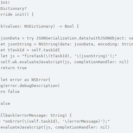
 Int!
SDictionary?
erride init() {
ck(values: NSDictionary) -> Bool {
 jsonData = try JSONSerialization.data(withJSONObject: v
let jsonString = NSString(data: jsonData, encoding: Stri
let tTaskId = self.taskId{
 let js = "fireTask(\(tTaskId), '\(jsonString)');"
 self.wk.evaluateJavaScript(js, completionHandler: nil)
 return true
 let error as NSError{
og(error.debugDescription)
urn false
false
allback(errorMessage: String) {
= "onError(\(self.taskId), '\(errorMessage)');"
.evaluateJavaScript(js, completionHandler: nil)