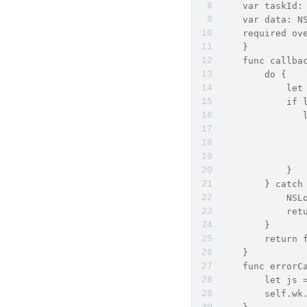
    var taskId:
    var data: N
    required ov
    }
    func callba
        do {
            let
            if 
               
               
               
               
            }
        } catch
            NSL
            ret
        }
        return 
    }
    func errorC
        let js 
        self.wk