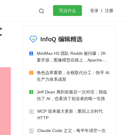
登录
注册

写点什么
发
效工作
数据库
Python
音视频
InfoQ 编辑精选
golang
微服务架构
flutter
MiniMax H3 团队 Reddit 被问爆：2K
1
要开源，图像模型在路上，Apache-2.0
也在考虑了
角色边界重塑，全栈取代分工：快手 AI
2
生产力体系成形
Jeff Dean 离职前最后一次对话：我低
3
估了 AI，也看清了创业者的唯一生路
MCP 迎来最大更新：重回上古时代
4
HTTP
Claude Code 之父：每半年清空一次
5