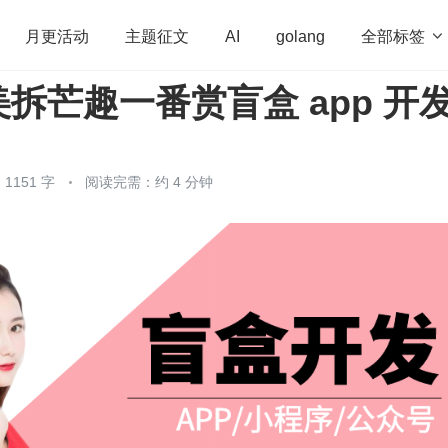
全部标签

月更活动
主题征文
AI
golang
拆芒趣一番赏盲盒 app 开
penHarmony
算法
学习方法
Web3.0
高
程序员
运维
深度思考
低代码
redis
1151 字
阅读完需：约 4 分钟