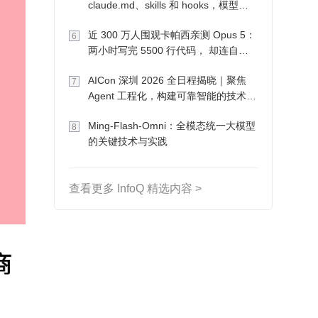
claude.md、skills 和 hooks，模型自
己会想办法
近 300 万人围观卡帕西亲测 Opus 5：
6
两小时写完 5500 行代码， 却连自己
写的游戏都玩不了
AICon 深圳 2026 全日程揭晓｜聚焦
7
Agent 工程化，构建可靠智能的技术路
径
Ming-Flash-Omni：全模态统一大模型
8
的关键技术与实践
查看更多 InfoQ 精选内容 >