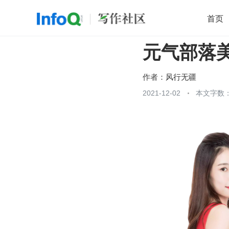
首页
元气部落美
移动开发
Java
开源
架构
O
前端
AI
大数据
团队管理
作者：
风行无疆
查看更多
2021-12-02
本文字数：
