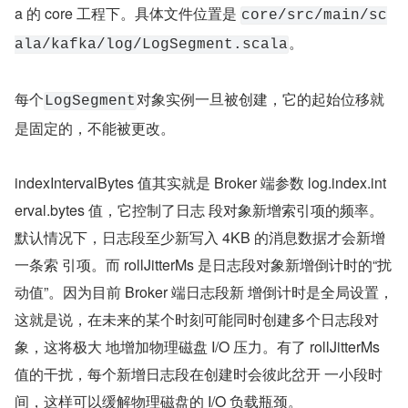
a 的 core 工程下。具体文件位置是 
core/src/main/sc
。
ala/kafka/log/LogSegment.scala
每个
对象实例一旦被创建，它的起始位移就
LogSegment
是固定的，不能被更改。
indexIntervalBytes 值其实就是 Broker 端参数 log.index.int
erval.bytes 值，它控制了日志 段对象新增索引项的频率。
默认情况下，日志段至少新写入 4KB 的消息数据才会新增
一条索 引项。而 rollJitterMs 是日志段对象新增倒计时的“扰
动值”。因为目前 Broker 端日志段新 增倒计时是全局设置，
这就是说，在未来的某个时刻可能同时创建多个日志段对
象，这将极大 地增加物理磁盘 I/O 压力。有了 rollJitterMs 
值的干扰，每个新增日志段在创建时会彼此岔开 一小段时
间，这样可以缓解物理磁盘的 I/O 负载瓶颈。