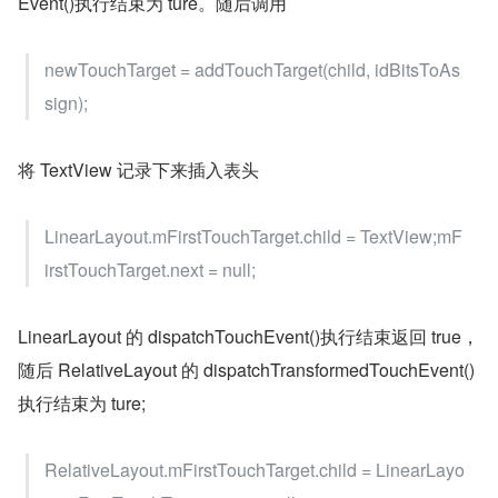
Event()执行结束为 ture。随后调用
newTouchTarget = addTouchTarget(child, idBitsToAs
sign);
将 TextView 记录下来插入表头
LinearLayout.mFirstTouchTarget.child = TextView;mF
irstTouchTarget.next = null;
LinearLayout 的 dispatchTouchEvent()执行结束返回 true，
随后 RelativeLayout 的 dispatchTransformedTouchEvent()
执行结束为 ture;
RelativeLayout.mFirstTouchTarget.child = LinearLayo