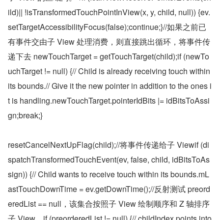
ild)|| !isTransformedTouchPointInView(x, y, child, null)) {ev.
setTargetAccessibilityFocus(false);continue;}//如果之前已
有事件交由子 View 处理消费，则直接跳出循环，将事件传
递下去 newTouchTarget = getTouchTarget(child);if (newTo
uchTarget != null) {// Child is already receiving touch within 
its bounds.// Give it the new pointer in addition to the ones i
t is handling.newTouchTarget.pointerIdBits |= idBitsToAssi
gn;break;}
resetCancelNextUpFlag(child);//将事件传递给子 Viewif (di
spatchTransformedTouchEvent(ev, false, child, idBitsToAs
sign)) {// Child wants to receive touch within its bounds.mL
astTouchDownTime = ev.getDownTime();//反射测试 preord
eredList == null，该集合按照子 View 绘制顺序和 Z 轴排序
子 View。if (preorderedList != null) {// childIndex points into 