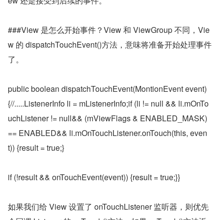
ew 还是接受到后续的事件。
###View 是怎么开始事件？View 和 ViewGroup 不同，Vie
w 的 dispatchTouchEvent()方法，意味将准备开始处理事件
了。
public boolean dispatchTouchEvent(MontionEvent event)
{//.....ListenerInfo li = mListenerInfo;if (li != null && li.mOnTo
uchListener != null&& (mViewFlags & ENABLED_MASK) 
== ENABLED&& li.mOnTouchListener.onTouch(this, even
t)) {result = true;}
if (!result && onTouchEvent(event)) {result = true;}}
如果我们给 View 设置了 onTouchListener 监听器，则优先