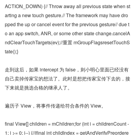
ACTION_DOWN) {// Throw away all previous state when st
arting a new touch gesture.// The framework may have dro
pped the up or cancel event for the previous gesture// due t
o an app switch, ANR, or some other state change.cancelA
ndClearTouchTargets(ev);//重置 mGroupFlagsresetTouchS
tate();}
走到这后，如果 intercept 为 false，则小明心里面已经没有
自己卖掉传家宝的想法了。此时是想把传家宝传下去的，接
下来就是挑选合格的继承人了。
遍历子 View，将事件传递给符合条件的 View。
final View[] children = mChildren;for (int i = childrenCount - 
1; i >= 0; i--) {//ifinal int childIndex = getAndVerifyPreordere