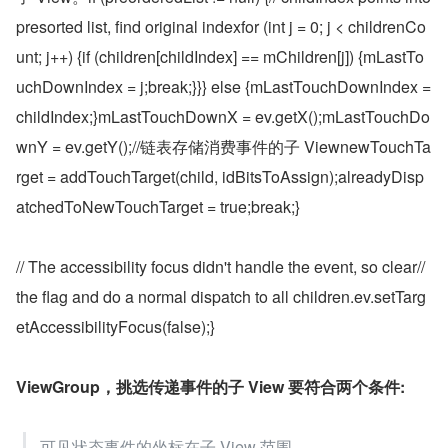
presorted list, find original indexfor (int j = 0; j < childrenCo
unt; j++) {if (children[childIndex] == mChildren[j]) {mLastTo
uchDownIndex = j;break;}}} else {mLastTouchDownIndex = 
childIndex;}mLastTouchDownX = ev.getX();mLastTouchDo
wnY = ev.getY();//链表存储消费事件的子 ViewnewTouchTa
rget = addTouchTarget(child, idBitsToAssign);alreadyDisp
atchedToNewTouchTarget = true;break;}
// The accessibility focus didn't handle the event, so clear// 
the flag and do a normal dispatch to all children.ev.setTarg
etAccessibilityFocus(false);}
ViewGroup，挑选传递事件的子 View 要符合两个条件:
可见状态事件的坐标在子 View 范围