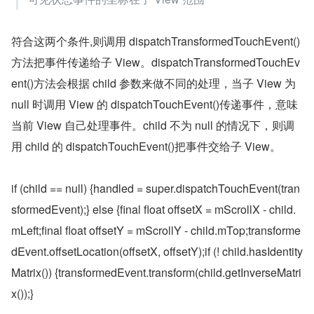
符合这两个条件,则调用 dispatchTransformedTouchEvent()
方法把事件传递给子 View。dispatchTransformedTouchEv
ent()方法会根据 child 参数来做不同的处理，当子 View 为 
null 时调用 View 的 dispatchTouchEvent()传递事件，意味
当前 View 自己处理事件。child 不为 null 的情况下，则调
用 child 的 dispatchTouchEvent()把事件交给子 View。
if (child == null) {handled = super.dispatchTouchEvent(tran
sformedEvent);} else {final float offsetX = mScrollX - child.
mLeft;final float offsetY = mScrollY - child.mTop;transforme
dEvent.offsetLocation(offsetX, offsetY);if (! child.hasIdentity
Matrix()) {transformedEvent.transform(child.getInverseMatri
x());}