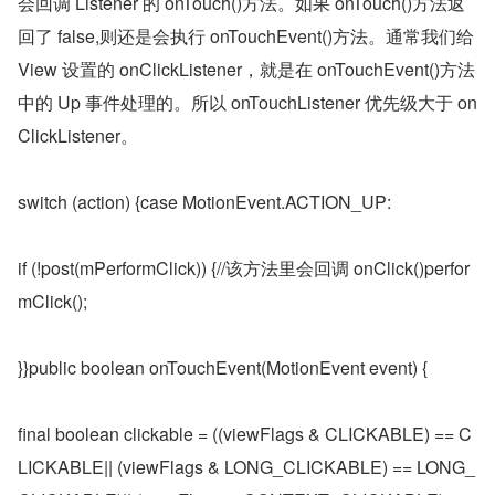
会回调 Listener 的 onTouch()方法。如果 onTouch()方法返
回了 false,则还是会执行 onTouchEvent()方法。通常我们给 
View 设置的 onClickListener，就是在 onTouchEvent()方法
中的 Up 事件处理的。所以 onTouchListener 优先级大于 on
ClickListener。
switch (action) {case MotionEvent.ACTION_UP:
if (!post(mPerformClick)) {//该方法里会回调 onClick()perfor
mClick();
}}public boolean onTouchEvent(MotionEvent event) {
final boolean clickable = ((viewFlags & CLICKABLE) == C
LICKABLE|| (viewFlags & LONG_CLICKABLE) == LONG_