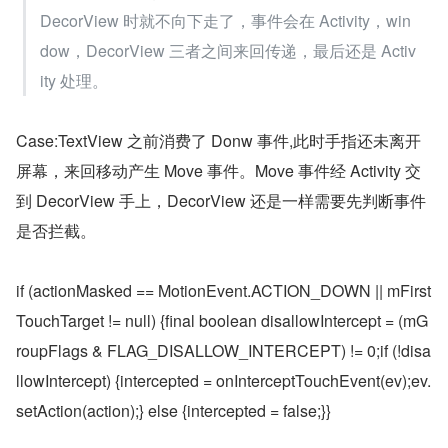
DecorView 时就不向下走了，事件会在 Activity，win
dow，DecorView 三者之间来回传递，最后还是 Activ
ity 处理。
Case:TextView 之前消费了 Donw 事件,此时手指还未离开
屏幕，来回移动产生 Move 事件。Move 事件经 Activity 交
到 DecorView 手上，DecorView 还是一样需要先判断事件
是否拦截。
if (actionMasked == MotionEvent.ACTION_DOWN || mFirst
TouchTarget != null) {final boolean disallowIntercept = (mG
roupFlags & FLAG_DISALLOW_INTERCEPT) != 0;if (!disa
llowIntercept) {intercepted = onInterceptTouchEvent(ev);ev.
setAction(action);} else {intercepted = false;}}