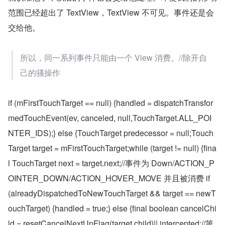
范围已经超出了 TextView，TextView 不可见。事件还是会
交给他。
所以，同一系列事件只能由一个 View 消费。//除开自
己的骚操作
if (mFirstTouchTarget == null) {handled = dispatchTransfor
medTouchEvent(ev, canceled, null,TouchTarget.ALL_POI
NTER_IDS);} else {TouchTarget predecessor = null;Touch
Target target = mFirstTouchTarget;while (target != null) {fina
l TouchTarget next = target.next;//事件为 Down/ACTION_P
OINTER_DOWN/ACTION_HOVER_MOVE 并且被消费 if 
(alreadyDispatchedToNewTouchTarget && target == newT
ouchTarget) {handled = true;} else {final boolean cancelChi
ld = resetCancelNextUpFlag(target.child)|| intercepted;//第