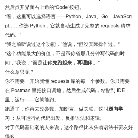
然后点开界面右上角的“Code”按钮。
“看，这里可以选择语言——Python、Java、Go、JavaScri
pt……你选 Python，它就自动生成了完整的 requests 请求
代码。”
“我之前听说过这个功能，”他说，“但没实际操作过。”
“这个功能最大的价值，不是帮你省那几分钟写代码的时
间，”我说，“而是让你
先跑起来，再理解
 。”
什么意思呢？
你不需要一开始就懂 requests 库的每一个参数。你只需要
在 Postman 里把接口调通，然后生成代码，粘贴到 IDE 
里，运行——它就能跑。
跑通了，你再去改参数、加断言、做关联。这叫
逆向学
习
 ：从可运行的代码出发，反推语法和逻辑。
对于代码基础弱的人来说，这个路径比从头啃语法书要友好
得多。