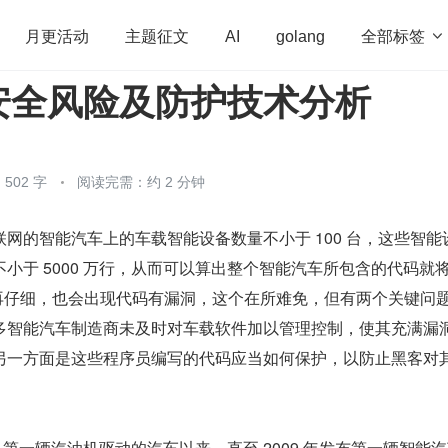
全部标签

月更活动
主题征文
AI
golang
安全风险及防护技术分析
penHarmony
算法
学习方法
Web3.0
高
程序员
运维
深度思考
低代码
redis
502 字
阅读完需：约 2 分钟
网的智能汽车上的车载智能设备数量不小于 100 台，这些智能
小于 5000 万行，从而可以算出整个智能汽车所包含的代码就将
员再仔细，也会出现代码有漏洞，这个在所难免，但有两个关键问
多智能汽车制造商未及时对车载软件加以管理控制，使其充满漏
另一方面是这些程序员编写的代码应当如何保护，以防止黑客对
造出第一辆汽油机驱动的汽车以来，直至 2009 年发布第一辆智能