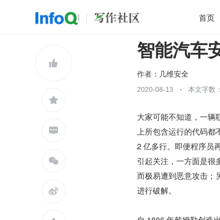
首页
智能汽车
移动开发
Java
开源
架构
O

前端
AI
大数据
团队管理
作者：
几维安全
查看更多
2020-08-13
本文字数：


大家可能不知道，一辆联

上所包含运行的代码都不
2 亿多行。即便程序
引起关注，一方面是很

而极易遭到恶意攻击；
进行破解。

自 1886 年戴姆勒创