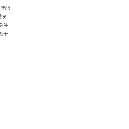
）智能
曾发
关注
基于
车产
革，