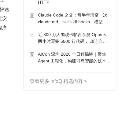
HTTP
快速
Claude Code 之父：每半年清空一次
6
维安
claude.md、skills 和 hooks，模型自
程序
己会想办法
近 300 万人围观卡帕西亲测 Opus 5：
7
两小时写完 5500 行代码， 却连自己
写的游戏都玩不了
AICon 深圳 2026 全日程揭晓｜聚焦
8
Agent 工程化，构建可靠智能的技术路
径
查看更多 InfoQ 精选内容 >