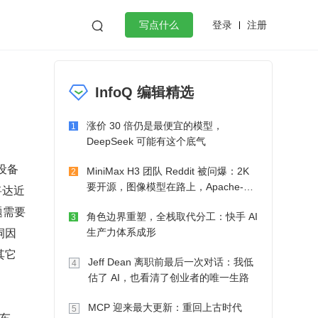
登录
注册

写点什么
效工作
数据库
Python
音视频
InfoQ 编辑精选
golang
微服务架构
flutter
涨价 30 倍仍是最便宜的模型，
1
DeepSeek 可能有这个底气
设备
MiniMax H3 团队 Reddit 被问爆：2K
2
要开源，图像模型在路上，Apache-2.0
达近 
也在考虑了
题需要
角色边界重塑，全栈取代分工：快手 AI
3
洞因
生产力体系成形
其它
Jeff Dean 离职前最后一次对话：我低
4
估了 AI，也看清了创业者的唯一生路
MCP 迎来最大更新：重回上古时代
5
汽车，