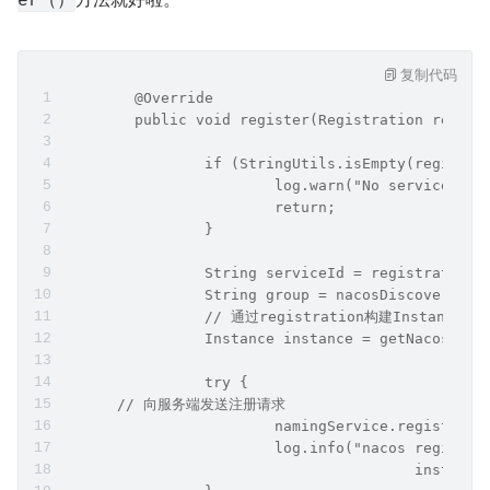
er（）
复制代码
	@Override
	public void register(Registration regist
		if (StringUtils.isEmpty(registr
			log.warn("No service t
			return;
		}
		String serviceId = registration.
		String group = nacosDiscoveryPr
		// 通过registration构建Instance实
		Instance instance = getNacosIns
		try {
      // 向服务端发送注册请求
			namingService.register
			log.info("nacos regist
					inst