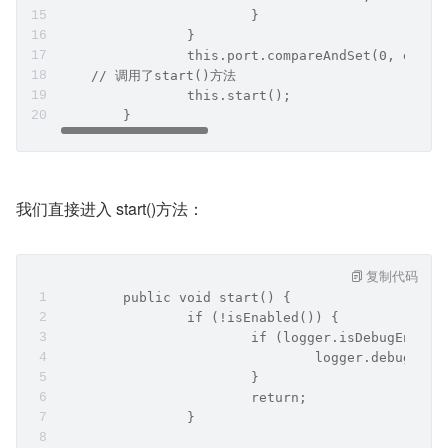
			}
		}
		this.port.compareAndSet(0, even
    // 调用了start()方法
		this.start();
	}
我们直接进入 start()方法：
复制代码
	public void start() {
		if (!isEnabled()) {
			if (logger.isDebugEnable
				logger.debug(
			}
			return;
		}