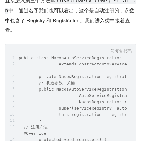
直接进入第三个方法
NacosAutoServiceRegistratio
中，通过名字我们也可以看出，这个是自动注册的，参数
n
中包含了 Registry 和 Registration。我们进入类中接着查
看。
复制代码
public class NacosAutoServiceRegistration
		extends AbstractAutoServiceRegi
	private NacosRegistration registration;
	// 构造参数，关键
	public NacosAutoServiceRegistration(Serv
			AutoServiceRegistratio
			NacosRegistration regis
		super(serviceRegistry, autoServ
		this.registration = registration
	}
  // 注册方法
  @Override
	protected void register() {