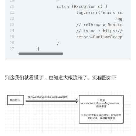
		}
		catch (Exception e) {
			log.error("nacos regis
					regis
			// rethrow a RuntimeEx
			// issue : https://git
			rethrowRuntimeException(
		}
	}
到这我们就看懂了，也知道大概流程了。流程图如下