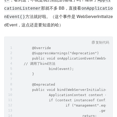
t>
Appli
那就不多 BB，直接看
cationListener
onApplicatio
方法就好啦。（这个事件是 WebServerInitialize
nEvent()
dEvent，这点还是要知道的哈）
复制代码
	@Override
	@SuppressWarnings("deprecation")
	public void onApplicationEvent(WebServer
    // 调用了bind方法
		bind(event);
	}
	@Deprecated
	public void bind(WebServerInitializedEve
		ApplicationContext context = ev
		if (context instanceof Configur
			if ("management".equal
					.getS
				return;