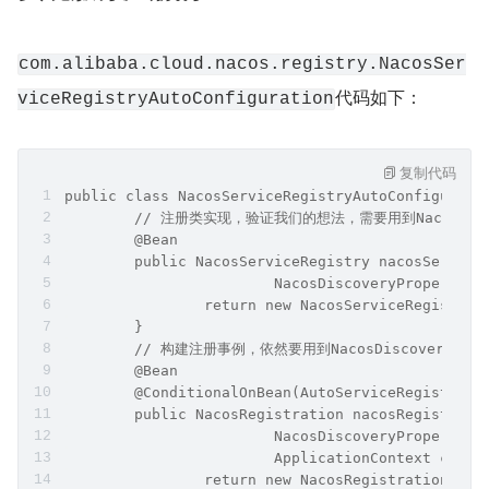
com.alibaba.cloud.nacos.registry.NacosSer
代码如下：
viceRegistryAutoConfiguration
复制代码
public class NacosServiceRegistryAutoConfigurati
	// 注册类实现，验证我们的想法，需要用到NacosDiscov
	@Bean
	public NacosServiceRegistry nacosService
			NacosDiscoveryPropertie
		return new NacosServiceRegistry
	}
	// 构建注册事例，依然要用到NacosDiscoverPrope
	@Bean
	@ConditionalOnBean(AutoServiceRegistrati
	public NacosRegistration nacosRegistrati
			NacosDiscoveryPropertie
			ApplicationContext conte
		return new NacosRegistration(na