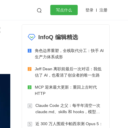
登录
注册

写点什么
：
效工作
数据库
Python
音视频
InfoQ 编辑精选
golang
微服务架构
flutter
角色边界重塑，全栈取代分工：快手 AI
1
生产力体系成形
Jeff Dean 离职前最后一次对话：我低
2
估了 AI，也看清了创业者的唯一生路
MCP 迎来最大更新：重回上古时代
3
HTTP
Claude Code 之父：每半年清空一次
4
claude.md、skills 和 hooks，模型自
己会想办法
近 300 万人围观卡帕西亲测 Opus 5：
5