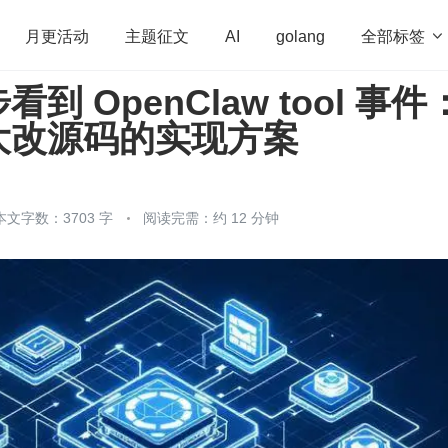
全部标签

月更活动
主题征文
AI
golang
到 OpenClaw tool 事件
penHarmony
算法
学习方法
Web3.0
高
大改源码的实现方案
程序员
运维
深度思考
低代码
redis
本文字数：3703 字
阅读完需：约 12 分钟