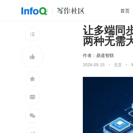
首页
让多端同步看
移动开发
Java
开源
架构
O

两种无需
前端
AI
大数据
团队管理
查看更多

作者：
鼎道智联

2026-05-15
北京


