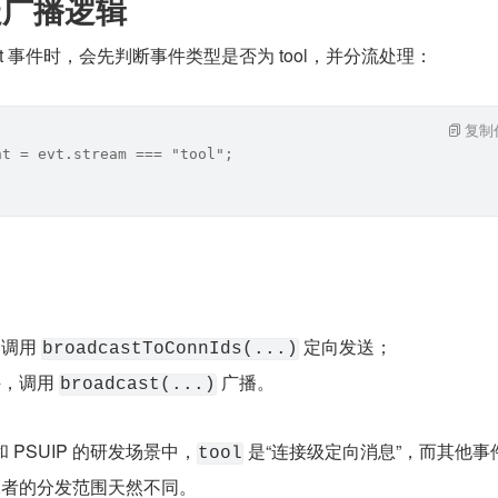
不走广播逻辑
agent 事件时，会先判断事件类型是否为 tool，并分流处理：
复制
nt = evt.stream === "tool";
调用 
 定向发送；
broadcastToConnIds(...)
件，调用 
 广播。
broadcast(...)
和 PSUIP 的研发场景中，
 是“连接级定向消息”，而其他事
tool
二者的分发范围天然不同。