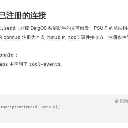
给已注册的连接
（对应 DingOS 智能助手的交互触发、PSUIP 的前端
t.send
 
 注册为本次 
 的 
 事件接收方，注册条件
connId
runId
tool
；
onnId
 中声明了 
。
aps
tool-events
复制
ntRecipient(runId, connId);