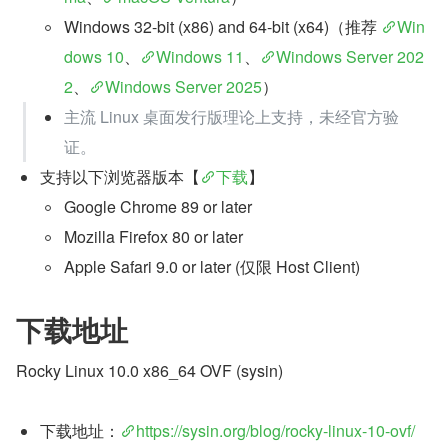
Windows 32-bit (x86) and 64-bit (x64)（推荐 
Win
dows 10
、
Windows 11
、
Windows Server 202
2
、
Windows Server 2025
）
主流 Linux 桌面发行版理论上支持，未经官方验
证。
支持以下浏览器版本【
下载
】
Google Chrome 89 or later
Mozilla Firefox 80 or later
Apple Safari 9.0 or later (仅限 Host Client)
下载地址
Rocky Linux 10.0 x86_64 OVF (sysin)
下载地址：
https://sysin.org/blog/rocky-linux-10-ovf/