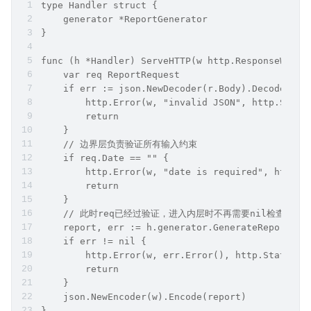
type Handler struct {
    generator *ReportGenerator
}
func (h *Handler) ServeHTTP(w http.ResponseWrite
    var req ReportRequest
    if err := json.NewDecoder(r.Body).Decode(&re
        http.Error(w, "invalid JSON", http.Statu
        return
    }
    // 边界层负责验证所有输入约束
    if req.Date == "" {
        http.Error(w, "date is required", http.S
        return
    }
    // 此时req已经过验证，进入内层时不再需要nil检查
    report, err := h.generator.GenerateReport(r.
    if err != nil {
        http.Error(w, err.Error(), http.StatusIn
        return
    }
    json.NewEncoder(w).Encode(report)
}