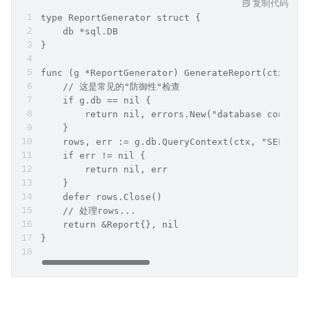
复制代码
type ReportGenerator struct {
    db *sql.DB
}
func (g *ReportGenerator) GenerateReport(ctx con
    // 这是常见的"防御性"检查
    if g.db == nil {
        return nil, errors.New("database connect
    }
    rows, err := g.db.QueryContext(ctx, "SELECT 
    if err != nil {
        return nil, err
    }
    defer rows.Close()
    // 处理rows...
    return &Report{}, nil
}