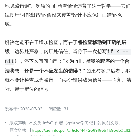
地隐藏错误”。泛滥的 nil 检查恰恰违背了这一哲学——它们
试图用“可能出错”的假设来覆盖“设计本应保证正确”的领
域。
解决之道不在于增加检查，而在于
将检查移动到正确的层
级
：边界处严格，内层处信任。当你下一次想写
if x == 
时，停下来问问自己：
“x 为 nil，是我的程序的一个合
nil
法状态，还是一个不应发生的错误？”
 如果答案是后者，那
就不要让检查成为噪音，而要让错误成为信号——响亮、清
晰、易于定位的信号。
发布于: 2026-07-03
阅读数: 31
版权声明: 本文为 InfoQ 作者【golang学习记】的原创文章。
原文链接:【
https://xie.infoq.cn/article/4442e89f5554b9eeb0aff1