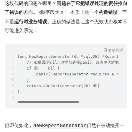
这段代码的问题在哪里？
问题在于它把错误处理的责任推向
了错误的方向。
字段为 nil，本质上是一个
构造错误
，而
db
不是
运行时业务错误
。正确的做法是让这个无效状态根本不
可能进入系统：
复制代码
func NewReportGenerator(db *sql.DB) *ReportGener
    // 如果db是nil，这里就直接panic，或者更优雅地，在
    if db == nil {
        panic("ReportGenerator requires a non-ni
    }
    return &ReportGenerator{db: db}
}
但即使如此，
仍然在被动接受一
NewReportGenerator