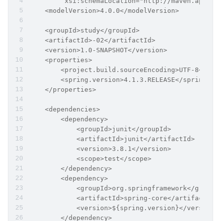
         xsi:schemaLocation="http://maven.apache
    <modelVersion>4.0.0</modelVersion>
    <groupId>study</groupId>
    <artifactId>-02</artifactId>
    <version>1.0-SNAPSHOT</version>
    <properties>
        <project.build.sourceEncoding>UTF-8</pro
        <spring.version>4.1.3.RELEASE</spring.ve
    </properties>
    <dependencies>
        <dependency>
            <groupId>junit</groupId>
            <artifactId>junit</artifactId>
            <version>3.8.1</version>
            <scope>test</scope>
        </dependency>
        <dependency>
            <groupId>org.springframework</groupI
            <artifactId>spring-core</artifactId>
            <version>${spring.version}</version>
        </dependency>