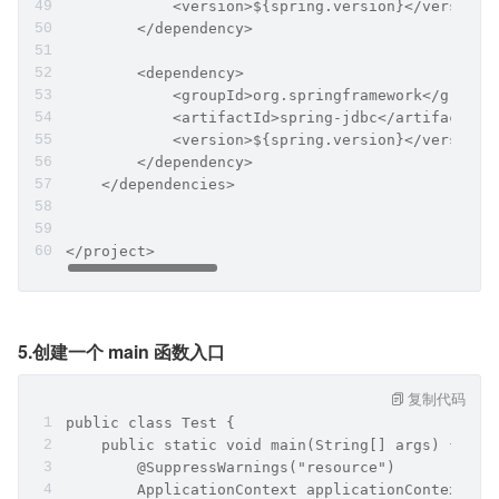
            <version>${spring.version}</version>
        </dependency>
        <dependency>
            <groupId>org.springframework</groupI
            <artifactId>spring-jdbc</artifactId>
            <version>${spring.version}</version>
        </dependency>
    </dependencies>
</project>
5.创建一个 main 函数入口
复制代码
public class Test {
    public static void main(String[] args) {
        @SuppressWarnings("resource")
        ApplicationContext applicationContext = 