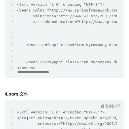
<?xml version="1.0" encoding="UTF-8"?>
<beans xmlns="http://www.springframework.org/sch
       xmlns:xsi="http://www.w3.org/2001/XMLSche
       xsi:schemaLocation="http://www.springfram
    <bean id="app" class="com.mycompany.demo.cla
    <bean id="myApp" class="com.mycompany.demo.c
</beans>
4.pom 文件
复制代码
<?xml version="1.0" encoding="UTF-8"?>
<project xmlns="http://maven.apache.org/POM/4.0.
         xmlns:xsi="http://www.w3.org/2001/XMLSc