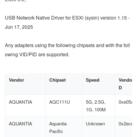
USB Network Native Driver for ESXi (sysin) version 1.15 - 
Jun 17, 2025
Any adapters using the following chipsets and with the foll
owing VID/PID are supported.
Vendor
Chipset
Speed
VendorI
D
AQUANTIA
AQC111U
5G, 2.5G,
0xe05a
1G, 100M
AQUANTIA
Aquantia
Unknown
0x2eca
Pacific