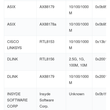
ASIX
AX88179
10/100/1000
0x0b95
M
ASIX
AX88178a
10/100/1000
0x0b95
M
CISCO
RTL8153
10/100/1000
0x13b1
LINKSYS
M
DLINK
RTL8156
2.5G, 1G,
0x2001
100M, 10M
DLINK
AX88179
10/100/1000
0x2001
M
INSYDE
Insyde
Unknown
0x0b1f
SOFTWARE
Software
CORP
Corp.