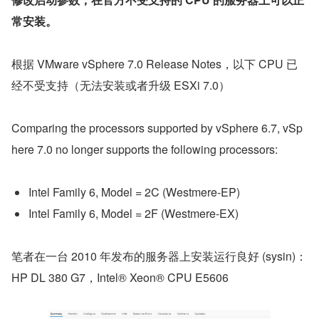
常安装。
根据 VMware vSphere 7.0 Release Notes，以下 CPU 已
经不受支持（无法安装或者升级 ESXi 7.0）
Comparing the processors supported by vSphere 6.7, vSp
here 7.0 no longer supports the following processors:
Intel Family 6, Model = 2C (Westmere-EP)
Intel Family 6, Model = 2F (Westmere-EX)
笔者在一台 2010 年发布的服务器上安装运行良好 (sysin)：
HP DL 380 G7，Intel® Xeon® CPU E5606