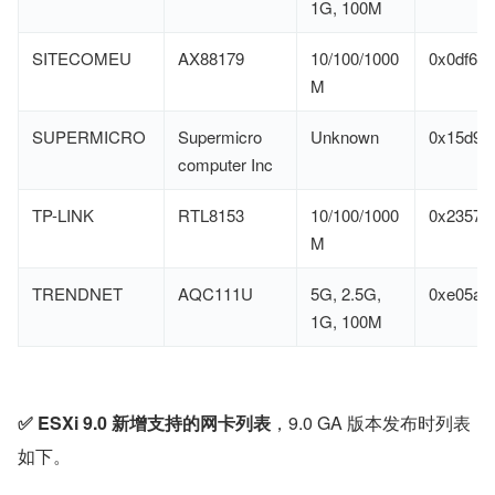
1G, 100M
SITECOMEU
AX88179
10/100/1000
0x0df6
M
SUPERMICRO
Supermicro
Unknown
0x15d9
computer Inc
TP-LINK
RTL8153
10/100/1000
0x2357
M
TRENDNET
AQC111U
5G, 2.5G,
0xe05a
1G, 100M
✅ ESXi 9.0 新增支持的网卡列表
，9.0 GA 版本发布时列表
如下。