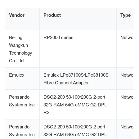
Vendor
Product
Type
Beijing
RP2000 series
Network
Wangxun
Technology
Co.,Ltd.
Emulex
Emulex LPe37100S/LPe38100S
Network
Fibre Channel Adapter
Pensando
DSC2-200 50/100/200G 2-port
Network
Systems Inc
32G RAM 64G eMMC G2 DPU
R2
Pensando
DSC2-200 50/100/200G 2-port
Network
Systems Inc
32G RAM 64G eMMC G2 DPU