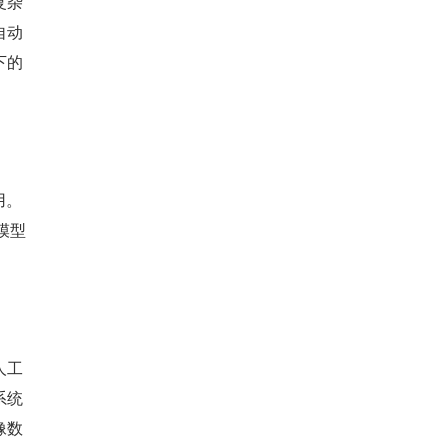
复杂
自动
下的
用。
模型
人工
系统
像数