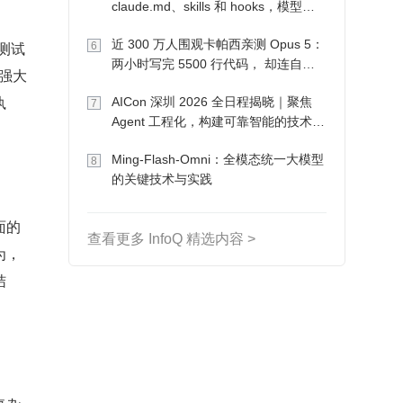
claude.md、skills 和 hooks，模型自
己会想办法
近 300 万人围观卡帕西亲测 Opus 5：
件测试
6
两小时写完 5500 行代码， 却连自己
其强大
写的游戏都玩不了
执
AICon 深圳 2026 全日程揭晓｜聚焦
7
Agent 工程化，构建可靠智能的技术路
径
Ming-Flash-Omni：全模态统一大模型
8
的关键技术与实践
面的
查看更多 InfoQ 精选内容 >
为，
结