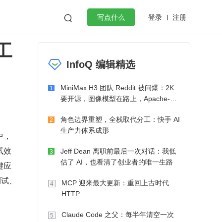
登录
注册

写点什么
工
效工作
数据库
Python
音视频
InfoQ 编辑精选
golang
微服务架构
flutter
MiniMax H3 团队 Reddit 被问爆：2K
1
要开源，图像模型在路上，Apache-2.0
也在考虑了
角色边界重塑，全栈取代分工：快手 AI
2
生产力体系成形
中，
试效
Jeff Dean 离职前最后一次对话：我低
3
估了 AI，也看清了创业者的唯一生路
键应
测试、
MCP 迎来最大更新：重回上古时代
4
HTTP
Claude Code 之父：每半年清空一次
5