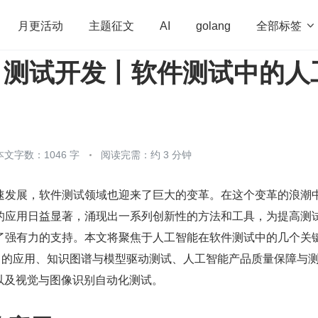
全部标签

月更活动
主题征文
AI
golang
/ 测试开发丨软件测试中的人
penHarmony
算法
学习方法
Web3.0
高
程序员
运维
深度思考
低代码
redis
本文字数：1046 字
阅读完需：约 3 分钟
速发展，软件测试领域也迎来了巨大的变革。在这个变革的浪潮
的应用日益显著，涌现出一系列创新性的方法和工具，为提高测
了强有力的支持。本文将聚焦于人工智能在软件测试中的几个关
GPT 的应用、知识图谱与模型驱动测试、人工智能产品质量保障与
框架以及视觉与图像识别自动化测试。