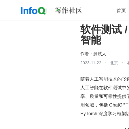
首页
软件测试 
移动开发
Java
开源
架构
O
智能
前端
AI
大数据
团队管理
查看更多

作者：
测试人
2023-11-22
北京
随着人工智能技术的飞
人工智能在软件测试中
率、质量和可靠性提供
用领域，包括 Chat
PyTorch 深度学习