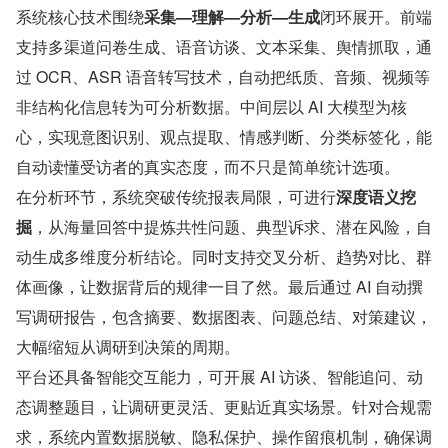
系统核心技术围绕
采集—理解—分析—生成
闭环展开。前端
支持多渠道问卷生成、语音访谈、文本采集、舆情抓取，通
过 OCR、ASR 语音转写技术，自动把纸质、音频、视频等
非结构化信息转为可分析数据。中间层以 AI 大模型为核
心，实现意图识别、观点提取、情感判断、分类标签化，能
自动读懂受访者的真实态度，而不只是简单统计选项。
在分析环节，系统突破传统报表局限，可进行
深度语义挖
掘
，从海量回答中提炼共性问题、典型诉求、潜在风险，自
动生成多维度分析结论。同时支持交叉分析、趋势对比、群
体画像，让数据背后的规律一目了然。最后通过 AI 自动撰
写调研报告，包含摘要、数据图表、问题总结、对策建议，
大幅缩短从调研到决策的周期。
平台还具备智能交互能力，可开展 AI 访谈、智能追问、动
态调整题目，让调研更灵活、更贴近真实场景。针对合规需
求，系统内置数据脱敏、隐私保护、操作留痕机制，确保调