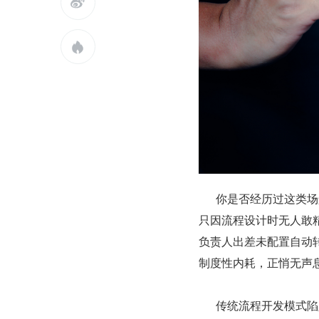


      你是否经历过这类场景：一个简单的请假申请，需要手动流转八个部门，历经五层审批，
只因流程设计时无人敢
负责人出差未配置自动转
制度性内耗，正悄无声
      传统流程开发模式陷入怪圈：业务部门抱怨流程僵化，IT 部门疲于应对琐碎变更。每当审