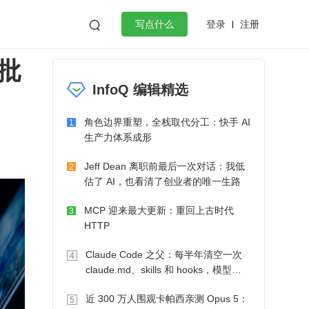
登录
注册

写点什么
批
效工作
数据库
Python
音视频
InfoQ 编辑精选
golang
微服务架构
flutter
角色边界重塑，全栈取代分工：快手 AI
1
生产力体系成形
Jeff Dean 离职前最后一次对话：我低
2
估了 AI，也看清了创业者的唯一生路
MCP 迎来最大更新：重回上古时代
3
HTTP
Claude Code 之父：每半年清空一次
4
claude.md、skills 和 hooks，模型自
己会想办法
近 300 万人围观卡帕西亲测 Opus 5：
5