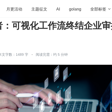
全部标签

月更活动
主题征文
AI
golang
者：可视化工作流终结企业审
penHarmony
算法
学习方法
Web3.0
高
程序员
运维
深度思考
低代码
redis
本文字数：1489 字
阅读完需：约 5 分钟