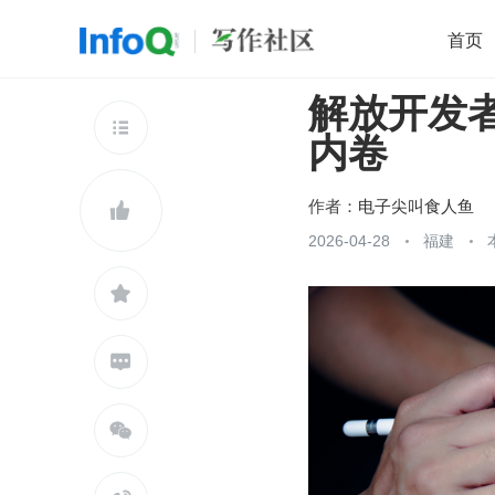
首页
解放开发
移动开发
Java
开源
架构
O

内卷
前端
AI
大数据
团队管理
查看更多

作者：
电子尖叫食人鱼

2026-04-28
福建


