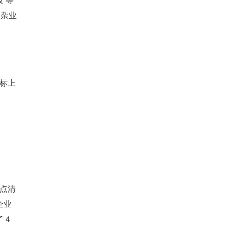
复杂业
点清
企业
 4