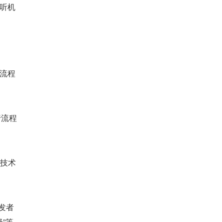
听机
行流程
。技术
发者
”等