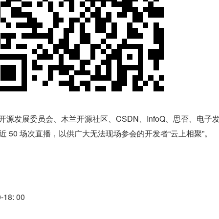
 开源发展委员会、木兰开源社区、CSDN、InfoQ、思否、电子
等近 50 场次直播，以供广大无法现场参会的开发者“云上相聚”。
-18: 00