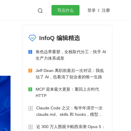
登录
注册

写点什么
效工作
数据库
Python
音视频
InfoQ 编辑精选
golang
微服务架构
flutter
角色边界重塑，全栈取代分工：快手 AI
1
生产力体系成形
Jeff Dean 离职前最后一次对话：我低
2
估了 AI，也看清了创业者的唯一生路
MCP 迎来最大更新：重回上古时代
3
HTTP
Claude Code 之父：每半年清空一次
4
claude.md、skills 和 hooks，模型自
己会想办法
近 300 万人围观卡帕西亲测 Opus 5：
5