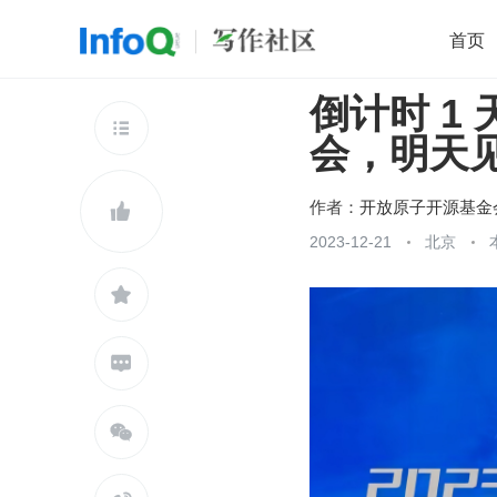
首页
倒计时 1
移动开发
Java
开源
架构
O

会，明天
前端
AI
大数据
团队管理
查看更多

作者：
开放原子开源基金

2023-12-21
北京


