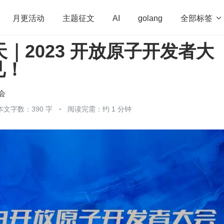
全部标签

月更活动
主题征文
AI
golang
 天｜2023 开放原子开发者大
penHarmony
算法
学习方法
Web3.0
高
见！
程序员
运维
深度思考
低代码
redis
会
本文字数：390 字
阅读完需：约 1 分钟