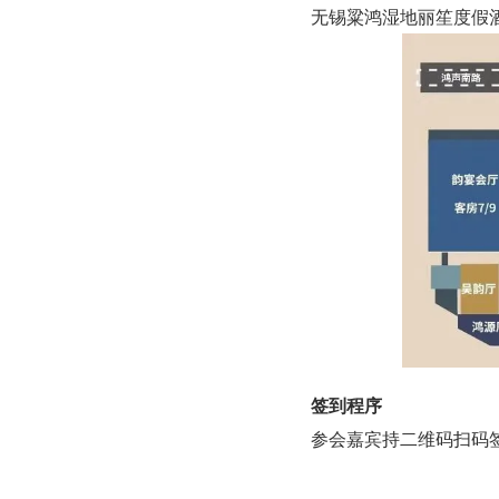
无锡粱鸿湿地丽笙度假
签到程序
参会嘉宾持二维码扫码