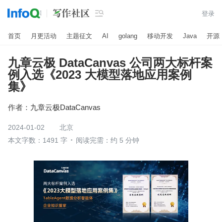

登录
首页
月更活动
主题征文
AI
golang
移动开发
Java
开源
九章云极 DataCanvas 公司两大标杆案
例入选《2023 大模型落地应用案例
集》
作者：
九章云极DataCanvas
2024-01-02
北京
本文字数：1491 字
阅读完需：约 5 分钟