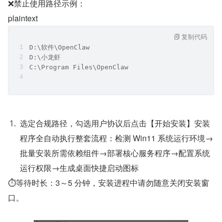
❌禁止使用路径示例：
plaintext
复制代码
D:\软件\OpenClaw
D:\小龙虾
C:\Program Files\OpenClaw
选定合规路径，勾选用户协议后点击【开始安装】安装
程序全自动执行整套流程：检测 Win11 系统运行环境→
批量安装所需依赖组件→部署核心服务程序→配置系统
运行权限→生成桌面快捷启动图标
⏱等待时长：3～5 分钟，安装进程中请勿随意关闭安装窗
口。