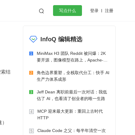
登录
注册

写点什么
效工作
数据库
Python
音视频
InfoQ 编辑精选
golang
微服务架构
flutter
MiniMax H3 团队 Reddit 被问爆：2K
1
要开源，图像模型在路上，Apache-2.0
也在考虑了
搜索结
角色边界重塑，全栈取代分工：快手 AI
2
生产力体系成形
Jeff Dean 离职前最后一次对话：我低
3
估了 AI，也看清了创业者的唯一生路
MCP 迎来最大更新：重回上古时代
4
HTTP
速）
Claude Code 之父：每半年清空一次
5