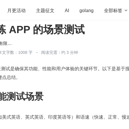
全部标签

月更活动
主题征文
AI
golang
练 APP 的场景测试
penHarmony
算法
学习方法
Web3.0
高
程序员
运维
深度思考
低代码
redis
北京木奇移动技术有限公司
本文字数：1008 字
阅读完需：约 3 分钟
 的场景测试是确保其功能、性能和用户体验的关键环节。以下是基于
键点总结。
能测试场景
如美式英语、英式英语、印度英语等）和语速（快速、正常、慢