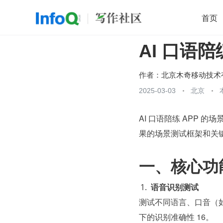
首页
AI 口语陪
移动开发
Java
开源
架构
O
前端
AI
大数据
团队管理
作者：
查看更多
2025-03-03
北京

AI 口语陪练 APP
果的场景测试框架和关
一、核心功
语音识别测试
测试不同语言、口音（
下的识别准确性 16。