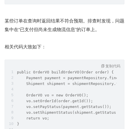
某些订单在查询时返回结果不符合预期。排查时发现，问题
集中在“已支付但尚未生成物流信息”的订单上。
相关代码大致如下：
复制代码
public OrderVO buildOrderVO(Order order) {
    Payment payment = paymentRepository.findByOr
    Shipment shipment = shipmentRepository.findB
    OrderVO vo = new OrderVO();
    vo.setOrderId(order.getId());
    vo.setPayStatus(payment.getStatus());
    vo.setShipmentStatus(shipment.getStatus());
    return vo;
}