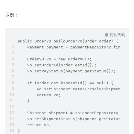
示例：
复制代码
public OrderVO buildOrderVO(Order order) {
    Payment payment = paymentRepository.findByOr
    OrderVO vo = new OrderVO();
    vo.setOrderId(order.getId());
    vo.setPayStatus(payment.getStatus());
    if (order.getShipmentId() == null) {
        vo.setShipmentStatus(resolveShipmentStat
        return vo;
    }
    Shipment shipment = shipmentRepository.findB
    vo.setShipmentStatus(shipment.getStatus());
    return vo;
}