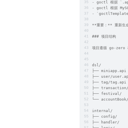
- goctl 根据 `.
- goctl 根据 MyS
- `goctlTemp
**重要：** 重新生成
### 项目结构
项目遵循 go-zero
dsl/          
├── miniapp.ap
├── user/user.
├── tag/tag.ap
├── transactio
├── festival/ 
└── accountBoo
internal/
├── config/   
├── handler/ 
├── logic/  