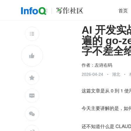
首页
AI 开发
移动开发
Java
开源
架构
O

遍的 go-
前端
AI
大数据
团队管理
字不差全
查看更多


作者：
左诗右码
2026-04-24
湖北

这篇文章是从 0 到 1

今天主要讲解的是，如何在使

还不知道什么是 CLAU