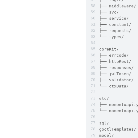
├── middlewar
├── svc/     
├── service/
├── constant/ 
├── requests/ 
└── types/   
coreKit/     
├── errcode/  
├── httpRest/
├── responses
├── jwtToken/  
├── validator/
└── ctxData/ 
etc/          
├── momentoap
└── momentoapi
sql/          
goctlTemplate
model/       