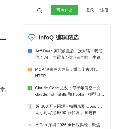
登录
注册

写点什么
效工作
数据库
Python
音视频
一
InfoQ 编辑精选
golang
微服务架构
flutter
Jeff Dean 离职前最后一次对话：我低
1
估了 AI，也看清了创业者的唯一生路
MCP 迎来最大更新：重回上古时代
2
HTTP
Claude Code 之父：每半年清空一次
文章。
3
claude.md、skills 和 hooks，模型自己
会想办法
。
近 300 万人围观卡帕西亲测 Opus 5：
4
两小时写完 5500 行代码， 却连自己
写的游戏都玩不了
AICon 深圳 2026 全日程揭晓｜聚焦
5