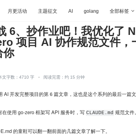
全部标签

月更活动
主题征文
AI
golang
实战 6、抄作业吧！我优化了 N
penHarmony
算法
学习方法
Web3.0
高
zero 项目 AI 协作规范文件，
程序员
运维
深度思考
低代码
redis
给你
本文字数：4710 字
阅读完需：约 15 分钟
 使用 AI 开发完整项目的第 6 篇文章，这也是这个系列的最后一篇
用 go-zero 框架写 API 服务时，写 
 规范文件
CLAUDE.md
DE.md 的童鞋可以翻一翻前面的几篇文章了解一下。