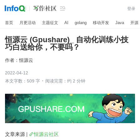

登录
首页
月更活动
主题征文
AI
golang
移动开发
Java
开源
恒源云 (Gpushare)_ 自动化训练小技
巧白送给你，不要吗？
作者：
恒源云
2022-04-12
本文字数：509 字
阅读完需：约 2 分钟
文章来源 | 
恒源云社区