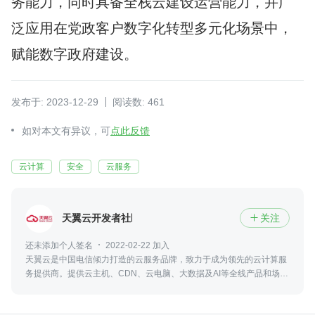
务能力，同时具备全栈云建设运营能力，并广
泛应用在党政客户数字化转型多元化场景中，
赋能数字政府建设。
发布于: 2023-12-29
阅读数: 461
如对本文有异议，可
点此反馈
云计算
安全
云服务
天翼云开发者社区
关注

还未添加个人签名
2022-02-22 加入
天翼云是中国电信倾力打造的云服务品牌，致力于成为领先的云计算服
务提供商。提供云主机、CDN、云电脑、大数据及AI等全线产品和场景
化解决方案。