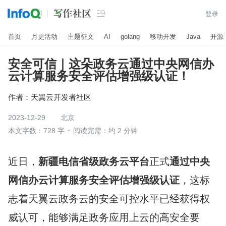

登录
首页
月更活动
主题征文
AI
golang
移动开发
Java
开源
安全可信｜这朵政务云通过中央网信办
云计算服务安全评估增强级认证！
作者：
天翼云开发者社区
2023-12-29
北京
本文字数：728 字
阅读完需：约 2 分钟
近日，
新疆电信省级政务云平台
正式
通过中央
网信办云计算服务安全评估增强级认证
，这标
志着天翼云政务云的安全可控水平已经获得权
威认可，能够满足政务应用上云的高安全要