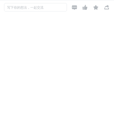




写下你的想法，一起交流
安阳
关注

还未添加个人签名
2020-01-04 加入
还未添加个人简介
评论
暂无评论
Copyright © 2026, Geekbang Technology Ltd. All rights reserved. 极客邦控
股（北京）有限公司
京 ICP 备 16027448 号 - 5
产品资质
京公网安备 11010502039052号