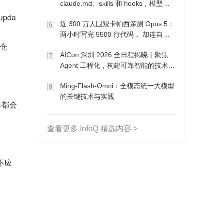
claude.md、skills 和 hooks，模型自
己会想办法
pda
近 300 万人围观卡帕西亲测 Opus 5：
6
两小时写完 5500 行代码， 却连自己
数仓
写的游戏都玩不了
AICon 深圳 2026 全日程揭晓｜聚焦
7
Agent 工程化，构建可靠智能的技术路
径
Ming-Flash-Omni：全模态统一大模型
8
的关键技术与实践
单都会
查看更多 InfoQ 精选内容 >
不应