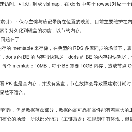
。可以理解成 visimap，在 doris 中每个 rowset 对应一个
dex（主键索引）：保存主键与该记录所在位置的映射。目前主要维护在
索引持久化到磁盘的功能，以节约内存。
方案的问题在于:
于内存的 memtable 来存储，在典型的 RDS 多库同步的场景下，
oris 的 BE 的内存很快耗尽，doris 的 BE 的内存很快耗尽，
每个 memtable 10MB，每个 BE 需要 10GB 内存，造成节点 O
看 PK 也是全内存，并没有落盘，节点故障会导致重建索引耗时
显然不适合。
些问题，但是数据落盘部分，数据的高可靠和高性能有着巨大的
们核心的场景，所以部分能力（主键落盘）在规划中有体现，但