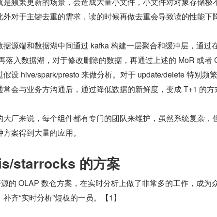
就是频繁更新的场景，会造成大量小文件，小文件对对象存储极
此外对于主键去重的需求，读的时候再做去重会导致读的性能下
源端和数据湖中间通过 kafka 构建一层聚合和缓冲层，通过在 
再落入数据湖，对于修改删除的数据，再通过上述的 MoR 或者 C
ive/spark/presto 来做分析。对于 update/delete 特别
常会与业务方沟通后，通过降低数据的新鲜度，变成 T+1 的方
的大厂来说，每个组件都有专门的团队来维护，虽然系统复杂，
种方案得到大量的应用。
s/starrocks 的方案
ks 是业界开源的 OLAP 数仓方案，在实时分析上做了非常多的工作，成为
补齐“实时分析”短板的一员。【1】