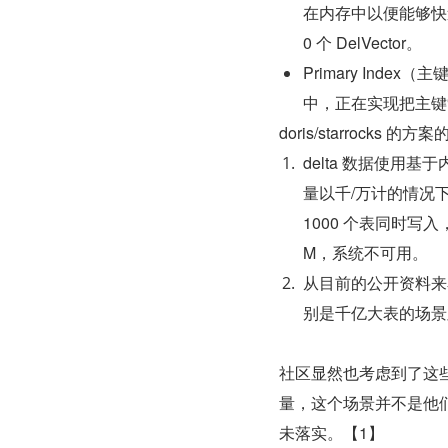
在内存中以便能够快速访问
0 个 DelVector。
Primary In
中，正在实现把主键
doris/starrocks 的
delta 数据使用基
量以千/万计的情况下，d
1000 个表同时写入，
M，系统不可用。
从目前的公开资料来
别是千亿大表的场景
社区显然也考虑到了这
量，这个场景并不是他
未落实。【1】