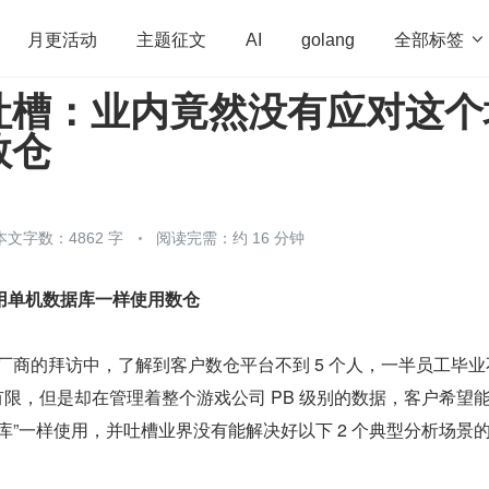
全部标签

月更活动
主题征文
AI
golang
吐槽：业内竟然没有应对这个
penHarmony
算法
学习方法
Web3.0
高
数仓
程序员
运维
深度思考
低代码
redis
本文字数：4862 字
阅读完需：约 16 分钟
用单机数据库一样使用数仓
游戏厂商的拜访中，了解到客户数仓平台不到 5 个人，一半员工毕业
有限，但是却在管理着整个游戏公司 PB 级别的数据，客户希望
库”一样使用，并吐槽业界没有能解决好以下 2 个典型分析场景的