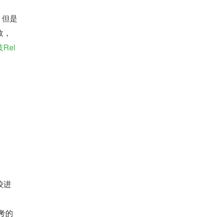
。但是
效，
Rel
较进
考的