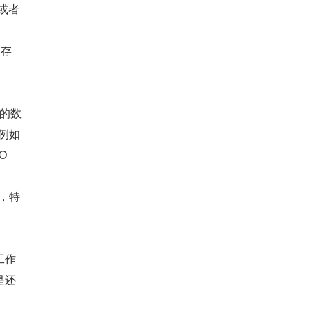
或者 
内存
表的数
例如 
O
，特
工作
是还