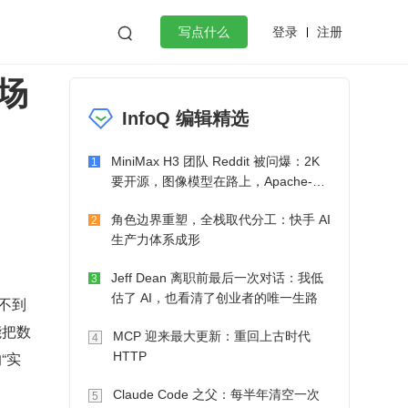
登录
注册

写点什么
场
效工作
数据库
Python
音视频
InfoQ 编辑精选
golang
微服务架构
flutter
MiniMax H3 团队 Reddit 被问爆：2K
1
要开源，图像模型在路上，Apache-2.0
也在考虑了
角色边界重塑，全栈取代分工：快手 AI
2
生产力体系成形
Jeff Dean 离职前最后一次对话：我低
3
估了 AI，也看清了创业者的唯一生路
不到 
能把数
MCP 迎来最大更新：重回上古时代
4
“实
HTTP
Claude Code 之父：每半年清空一次
5