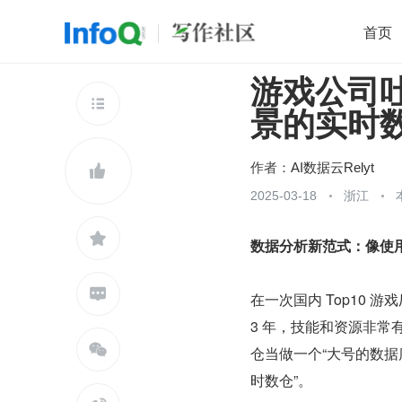
首页
游戏公司
移动开发
Java
开源
架构
O

景的实时
前端
AI
大数据
团队管理
查看更多

作者：
AI数据云Relyt

2025-03-18
浙江

数据分析新范式：像使

在一次国内 Top10 
3 年，技能和资源非常

仓当做一个“大号的数据
时数仓”。