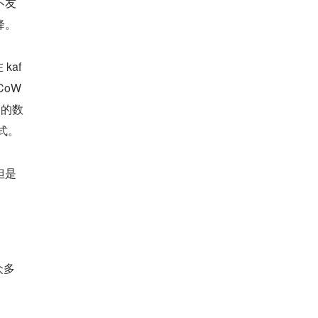
不友
降。
kaf
oW 
频繁的数
式。
但是
众多