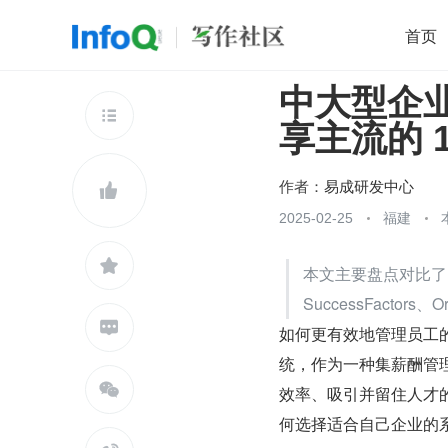
首页
中大型企
移动开发
Java
开源
架构
O

享主流的 
前端
AI
大数据
团队管理
查看更多

作者：
易成研发中心

2025-02-25
福建

本文主要盘点对比了以下
SuccessFactors、O

如何更有效地管理员工
统，作为一种集薪酬管

效率、吸引并留住人才
何选择适合自己企业的