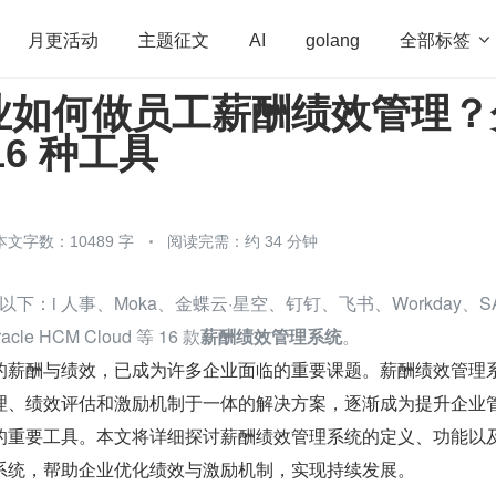
全部标签

月更活动
主题征文
AI
golang
业如何做员工薪酬绩效管理？
penHarmony
算法
学习方法
Web3.0
高
16 种工具
程序员
运维
深度思考
低代码
redis
本文字数：10489 字
阅读完需：约 34 分钟
：i 人事、Moka、金蝶云·星空、钉钉、飞书、Workday、SA
racle HCM Cloud 等 16 款
薪酬绩效管理系统
。
的薪酬与绩效，已成为许多企业面临的重要课题。薪酬绩效管理
理、绩效评估和激励机制于一体的解决方案，逐渐成为提升企业
的重要工具。本文将详细探讨薪酬绩效管理系统的定义、功能以
系统，帮助企业优化绩效与激励机制，实现持续发展。