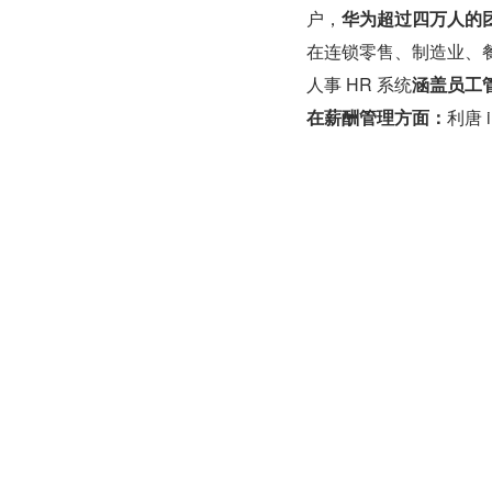
户，
华为超过四万人的
在连锁零售、制造业、餐
人事 HR 系统
涵盖员工
在薪酬管理方面：
利唐
算，自动处理员工基本
根据岗位和职级设置不
根据职级体系进行薪酬
税务流程。
绩效管理模块
：支持 K
工目标与公司战略一致。
点、发展及个人计划反