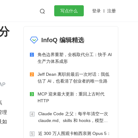
登录
注册

写点什么
分
效工作
数据库
Python
音视频
InfoQ 编辑精选
golang
微服务架构
flutter
角色边界重塑，全栈取代分工：快手 AI
1
生产力体系成形
Jeff Dean 离职前最后一次对话：我低
2
估了 AI，也看清了创业者的唯一生路
P 
MCP 迎来最大更新：重回上古时代
3
HTTP
系
管理
Claude Code 之父：每半年清空一次
4
及如
claude.md、skills 和 hooks，模型自
己会想办法
近 300 万人围观卡帕西亲测 Opus 5：
5