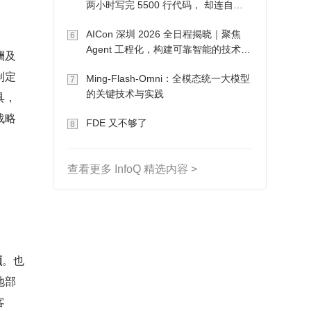
两小时写完 5500 行代码， 却连自己
写的游戏都玩不了
AICon 深圳 2026 全日程揭晓｜聚焦
6
Agent 工程化，构建可靠智能的技术路
酬及
径
制定
Ming-Flash-Omni：全模态统一大模型
7
的关键技术与实践
具，
战略
FDE 又不够了
8
查看更多 InfoQ 精选内容 >
额
。也
地部
客