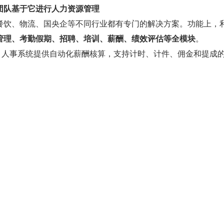
团队基于它进行人力资源管理
饮、物流、国央企等不同行业都有专门的解决方案。功能上，利唐
管理、考勤假期、招聘、培训、薪酬、绩效评估等全模块
。
 i 人事系统提供自动化薪酬核算，支持计时、计件、佣金和提成
工资、社保、公积金和个人所得税等，避免了人工误差。系统还
同的薪酬结构，包括基本工资、绩效薪资、福利补贴和奖金等，
调整。通过系统进行个税试算和申报，并提供在线完税证明，简
PI、OKR 和 MBO 等考核模式，根据企业目标设定考核指标，确
系统提供 360 度考核和互评，确保公正性，评估结果用于人才
馈，同时影响薪酬调整，并支持个性化改进和辅导。