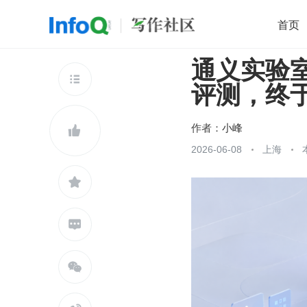
首页
通义实验室推
移动开发
Java
开源
架构
O

评测，终于
前端
AI
大数据
团队管理
查看更多

作者：
小峰

2026-06-08
上海


