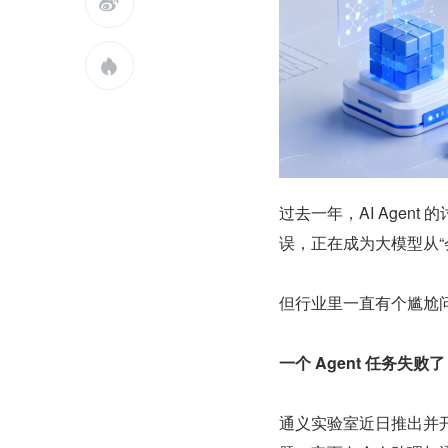


过去一年，AI Age
误，正在成为大模型从“
但行业里一直有个尴尬
一个 Agent 任务
通义实验室近日推出并