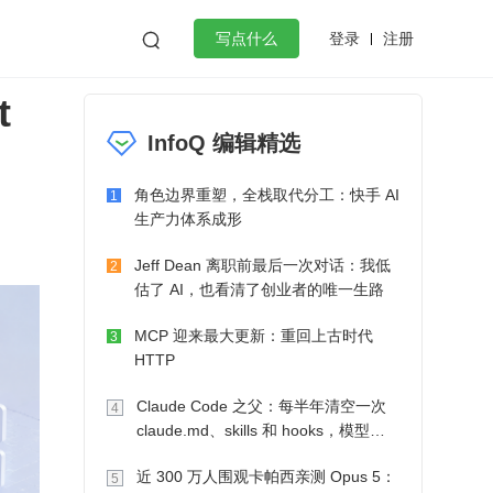
登录
注册

写点什么
t
效工作
数据库
Python
音视频
InfoQ 编辑精选
golang
微服务架构
flutter
角色边界重塑，全栈取代分工：快手 AI
1
生产力体系成形
Jeff Dean 离职前最后一次对话：我低
2
估了 AI，也看清了创业者的唯一生路
MCP 迎来最大更新：重回上古时代
3
HTTP
Claude Code 之父：每半年清空一次
4
claude.md、skills 和 hooks，模型自
己会想办法
近 300 万人围观卡帕西亲测 Opus 5：
5