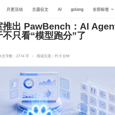
全部标签

月更活动
主题征文
AI
golang
出 PawBench：AI Agen
penHarmony
算法
学习方法
Web3.0
高
不只看“模型跑分”了
程序员
运维
深度思考
低代码
redis
本文字数：2774 字
阅读完需：约 9 分钟