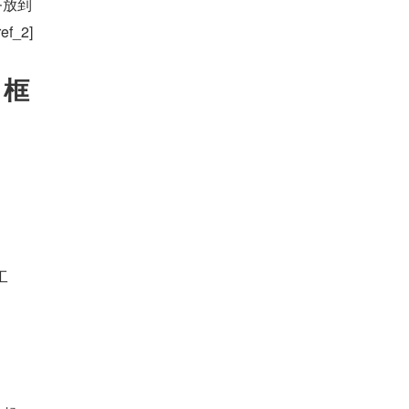
务放到
f_2]
 框
工