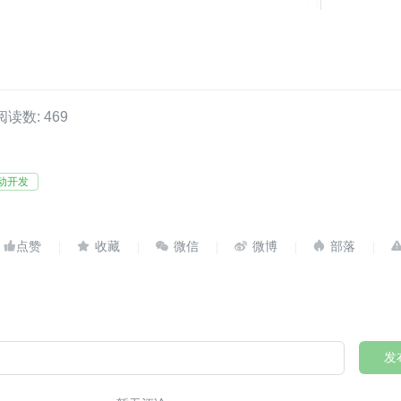
阅读数: 469
动开发





发