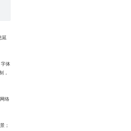
息延
 字体
机制，
从网络
场景；