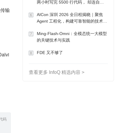
两小时写完 5500 行代码， 却连自己
写的游戏都玩不了
怎么传输
AICon 深圳 2026 全日程揭晓｜聚焦
6
Agent 工程化，构建可靠智能的技术路
径
Ming-Flash-Omni：全模态统一大模型
7
的关键技术与实践
FDE 又不够了
8
lvi
查看更多 InfoQ 精选内容 >
代码