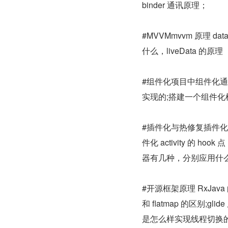
binder 通讯原理；
#MVVMmvvm 原理 
什么，liveData 的原理
#组件化项目中组件化通讯
实现的;搭建一个组件
#插件化与热修复插件化如
件化 activity 的 h
器有几种，分别应用什
#开源框架原理 RxJava
和 flatmap 的区别;g
是怎么样实现线程切换的;