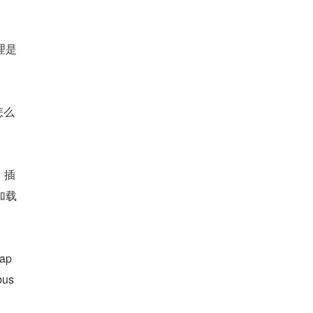
理是
怎么
，插
类加载
p 
s 