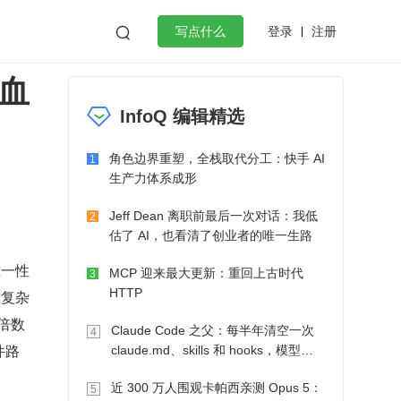
登录
注册

写点什么
试血
效工作
数据库
Python
音视频
InfoQ 编辑精选
golang
微服务架构
flutter
角色边界重塑，全栈取代分工：快手 AI
1
生产力体系成形
Jeff Dean 离职前最后一次对话：我低
2
估了 AI，也看清了创业者的唯一生路
唯一性
MCP 迎来最大更新：重回上古时代
3
HTTP
间复杂
的倍数
Claude Code 之父：每半年清空一次
4
件路
claude.md、skills 和 hooks，模型自
己会想办法
近 300 万人围观卡帕西亲测 Opus 5：
5