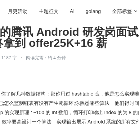
全部标签

月更活动
主题征文
AI
golang
天的腾讯 Android 研发岗面
penHarmony
算法
学习方法
Web3.0
高
到 offer25K+16 薪
程序员
运维
深度思考
低代码
redis
187 字
阅读完需：约 4 分钟
。
 中你了解几种数据结构；那你用过 hashtable 么，他是怎么实现
Map 吧;怎么监测链表有没有产生死循环;你熟悉哪些算法，他们得时
 的实现原理 1~100 的 int 数组，循环打印输出 index 的为 8 
要求，效率要高设计一个算法，实现输出展示 Android 系统的所有文