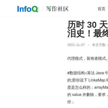
首页
历时 30 
移动开发
Java
开源
架构
O
泪史！最终拿
前端
AI
大数据
团队管理
查看更多

2021-11-07
本文字数：1
代理模式，装饰者模式
#数据结构+算法 Java
的;那你说下 Linke
度是怎么样的；arrayMap
的 value 并删除，
径；