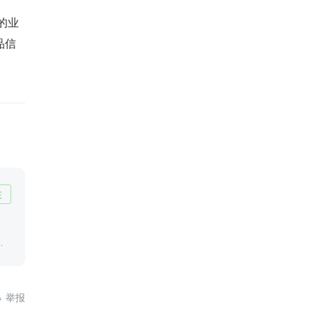
的业
品信
注
，
的
