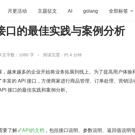
全部标签

月更活动
主题征文
AI
golang
I 接口的最佳实践与案例分析
penHarmony
算法
学习方法
Web3.0
高
程序员
运维
深度思考
低代码
redis
本文字数：1080 字
阅读完需：约 4 分钟
展，越来越多的企业开始将业务拓展到线上。为了提高用户体验
丰富的 API 接口，方便商家进行商品管理、订单处理、营销活
API 接口的最佳实践和案例分析。
需要了解​
​API的文档​
​，包括接口说明、参数说明、返回值说明