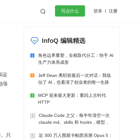
登录
注册

写点什么
效工作
数据库
Python
音视频
InfoQ 编辑精选
golang
微服务架构
flutter
角色边界重塑，全栈取代分工：快手 AI
1
生产力体系成形
和运
Jeff Dean 离职前最后一次对话：我低
2
估了 AI，也看清了创业者的唯一生路
动等
MCP 迎来最大更新：重回上古时代
3
HTTP
Claude Code 之父：每半年清空一次
4
claude.md、skills 和 hooks，模型自
己会想办法
等。只
近 300 万人围观卡帕西亲测 Opus 5：
5