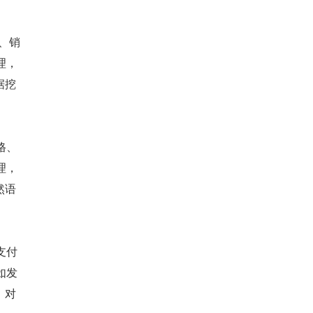
、销
理，
据挖
格、
理，
然语
支付
如发
，对