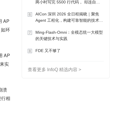
两小时写完 5500 行代码， 却连自己
写的游戏都玩不了
AICon 深圳 2026 全日程揭晓｜聚焦
6
 AP
Agent 工程化，构建可靠智能的技术路
径
，如环
Ming-Flash-Omni：全模态统一大模型
7
的关键技术与实践
FDE 又不够了
8
 AP
式来实
查看更多 InfoQ 精选内容 >
崩溃
进行相