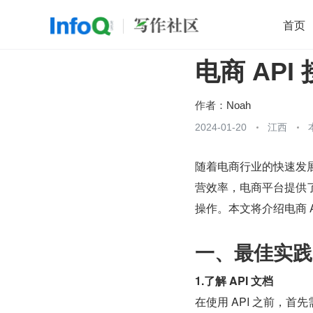
首页
电商 AP
移动开发
Java
开源
架构
O
前端
AI
大数据
团队管理
作者：
Noah
查看更多
2024-01-20
江西

随着电商行业的快速发
营效率，电商平台提供了
操作。本文将介绍电商 
一、最佳实践
1.了解 API 文档
在使用 API 之前，首先