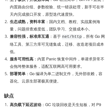
内置路由分组、参数校验、统一错误处理，新手可在半
天内完成接口开发，原型迭代速度快。
生态成熟，资料丰富
：国内文档、教程、实战案例海
量，问题排查难度低，团队学习、交接成本小。
兼容性强，标准库互通
：基于 
，所有 Go 网
net/http
络工具、第三方库可无缝集成，迁移、改造老项目成本
低。
服务可用性高
：内置 Panic 恢复中间件，单请求异常不
会拖垮整体服务，适配互联网高可用要求。
部署简单
：Go 编译为单二进制文件，无外部依赖，容
器化、云原生部署极其便捷。
缺点
高负载下延迟波动
：GC 垃圾回收是天生短板，对 P9