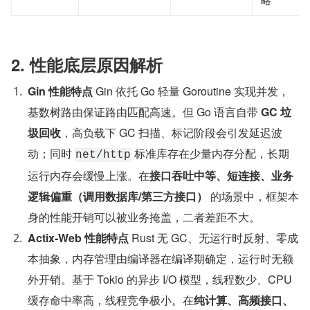
2. 性能底层原因解析
Gin 性能特点 
Gin 依托 Go 轻量 Goroutine 实现并发，
基数树路由保证路由匹配高速。但 Go 语言自带 
GC 垃
圾回收
，高负载下 GC 扫描、标记阶段会引发延迟波
动；同时 
 标准库存在少量内存分配，长期
net/http
运行内存会缓慢上涨。在
接口吞吐中等、短连接、业务
逻辑偏重（调用数据库/第三方接口）
 的场景中，框架本
身的性能开销可以被业务掩盖，二者差距不大。
Actix-Web 性能特点 
Rust 无 GC、无运行时反射、零成
本抽象，内存管理由编译器在编译期确定，运行时无额
外开销。基于 Tokio 的异步 I/O 模型，线程数少、CPU 
缓存命中率高，线程竞争极小。在
纯计算、高频接口、