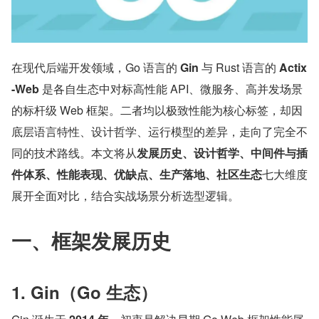
在现代后端开发领域，Go 语言的 
Gin
 与 Rust 语言的 
Actix
-Web
 是各自生态中对标高性能 API、微服务、高并发场景
的标杆级 Web 框架。二者均以极致性能为核心标签，却因
底层语言特性、设计哲学、运行模型的差异，走向了完全不
同的技术路线。本文将从
发展历史、设计哲学、中间件与插
件体系、性能表现、优缺点、生产落地、社区生态
七大维度
展开全面对比，结合实战场景分析选型逻辑。
一、框架发展历史
1. Gin（Go 生态）