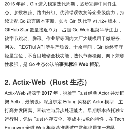
2016 年起，Gin 进入稳定迭代周期，逐步完善中间件生
态、参数校验、路由分组、优雅错误恢复等企业级能力，持
续适配 Go 语言版本更新。如今 Gin 迭代至 v1.12+ 版本，
GitHub Star 数量接近 9 万，占据 Go Web 框架半壁江山，
被字节跳动、腾讯、作业帮等国内大厂大规模用于微服务、
网关、RESTful API 等生产场景。十余年间，Gin 始终坚守
轻量定位，不盲目堆砌全栈功能，迭代节奏稳健、向下兼容
性极强，是 Go 生态公认的
事实标准 Web 框架
。
2. Actix-Web（Rust 生态）
Actix-Web 起源于 
2017 年
，脱胎于 Rust 经典 Actor 并发框
架 Actix，最初设计深度绑定 Erlang 风格的 Actor 模型，主
打高并发隔离、容错性与异步处理能力。早期版本依托独立
运行时，凭借 Rust 内存安全、零成本抽象的特性，在 Tech
Empower 全球 Web 框架基准测试中常年稳居第一梯队，