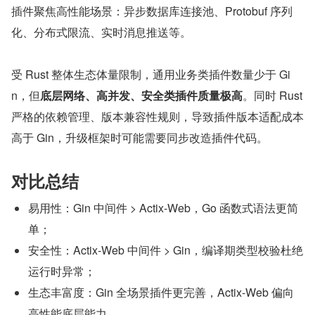
插件聚焦高性能场景：异步数据库连接池、Protobuf 序列
化、分布式限流、实时消息推送等。
受 Rust 整体生态体量限制，通用业务类插件数量少于 Gi
n，但
底层网络、高并发、安全类插件质量极高
。同时 Rust 
严格的依赖管理、版本兼容性规则，导致插件版本适配成本
高于 Gin，升级框架时可能需要同步改造插件代码。
对比总结
易用性：Gin 中间件 > Actix-Web，Go 函数式语法更简
单；
安全性：Actix-Web 中间件 > Gin，编译期类型校验杜绝
运行时异常；
生态丰富度：Gin 全场景插件更完善，Actix-Web 偏向
高性能底层能力。