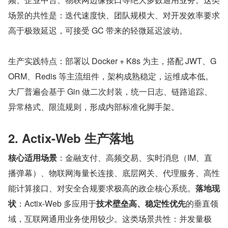
场景的共性是：迭代速度快、团队规模大、对开发效率要求
高于极致延迟，可接受 GC 带来的轻微延迟波动。
生产实践特点：部署以 Docker + K8s 为主，搭配 JWT、G
ORM、Redis 等主流组件，架构成熟稳定，运维成本低。
大厂普遍会基于 Gin 做二次封装，统一日志、链路追踪、
异常格式、限流规则，形成内部标准化脚手架。
2. Actix-Web 生产落地
核心适用场景
：金融支付、高频交易、实时消息（IM、直
播弹幕）、物联网海量长连接、底层网关、代理服务、高性
能计算接口、对安全合规要求极高的政企核心系统。
落地现
状
：Actix-Web 多应用于
技术壁垒高、稳定性优先
的垂直领
域，互联网通用业务使用较少。这类场景共性：并发量极