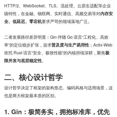
HTTP/2、WebSocket、TLS、流处理、云原生适配等企业
级特性，在金融、物联网、实时通信、高频交易等对
内存安
全、低延迟、零宕机
要求严苛的领域落地广泛。
二者发展路径差异明显：Gin 伴随 Go 语言“工程化、高效
率”的定位稳步扩张，追求
普及度与生产易用性
；Actix-Web 
依托 Rust 语言“安全、极致性能”的内核持续深耕，聚焦
极
限并发与底层稳定性
。
二、核心设计哲学
设计哲学决定了框架的架构形态、编码风格与适用场景，这
也是两大框架最本质的区别。
1. Gin：极简务实，拥抱标准库，优先