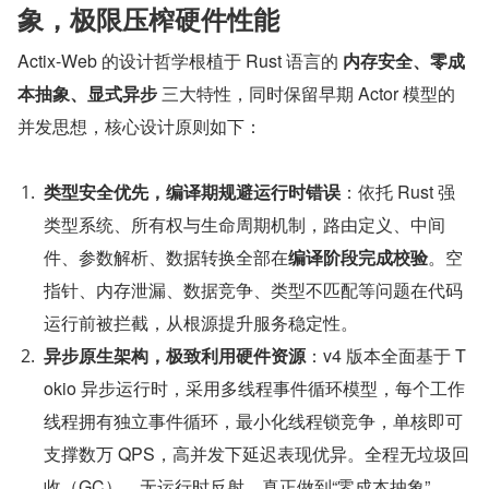
象，极限压榨硬件性能
Actix-Web 的设计哲学根植于 Rust 语言的 
内存安全、零成
本抽象、显式异步
 三大特性，同时保留早期 Actor 模型的
并发思想，核心设计原则如下：
类型安全优先，编译期规避运行时错误
：依托 Rust 强
类型系统、所有权与生命周期机制，路由定义、中间
件、参数解析、数据转换全部在
编译阶段完成校验
。空
指针、内存泄漏、数据竞争、类型不匹配等问题在代码
运行前被拦截，从根源提升服务稳定性。
异步原生架构，极致利用硬件资源
：v4 版本全面基于 T
okio 异步运行时，采用多线程事件循环模型，每个工作
线程拥有独立事件循环，最小化线程锁竞争，单核即可
支撑数万 QPS，高并发下延迟表现优异。全程无垃圾回
收（GC）、无运行时反射，真正做到“零成本抽象”。