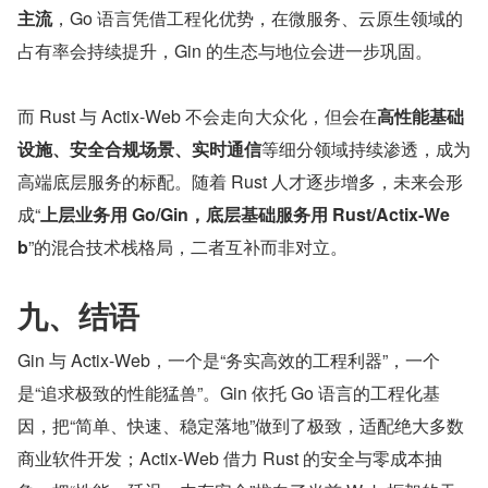
主流
，Go 语言凭借工程化优势，在微服务、云原生领域的
占有率会持续提升，Gin 的生态与地位会进一步巩固。
而 Rust 与 Actix-Web 不会走向大众化，但会在
高性能基础
设施、安全合规场景、实时通信
等细分领域持续渗透，成为
高端底层服务的标配。随着 Rust 人才逐步增多，未来会形
成“
上层业务用 Go/Gin，底层基础服务用 Rust/Actix-We
b
”的混合技术栈格局，二者互补而非对立。
九、结语
Gin 与 Actix-Web，一个是“务实高效的工程利器”，一个
是“追求极致的性能猛兽”。Gin 依托 Go 语言的工程化基
因，把“简单、快速、稳定落地”做到了极致，适配绝大多数
商业软件开发；Actix-Web 借力 Rust 的安全与零成本抽