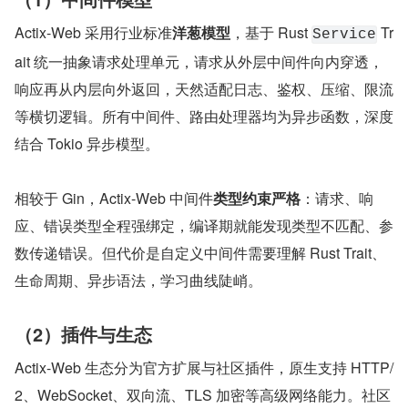
Actix-Web 采用行业标准
洋葱模型
，基于 Rust 
 Tr
Service
ait 统一抽象请求处理单元，请求从外层中间件向内穿透，
响应再从内层向外返回，天然适配日志、鉴权、压缩、限流
等横切逻辑。所有中间件、路由处理器均为异步函数，深度
结合 Tokio 异步模型。
相较于 Gin，Actix-Web 中间件
类型约束严格
：请求、响
应、错误类型全程强绑定，编译期就能发现类型不匹配、参
数传递错误。但代价是自定义中间件需要理解 Rust Trait、
生命周期、异步语法，学习曲线陡峭。
（2）插件与生态
Actix-Web 生态分为官方扩展与社区插件，原生支持 HTTP/
2、WebSocket、双向流、TLS 加密等高级网络能力。社区