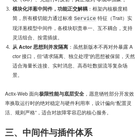
模块化洋葱中间件，功能正交解耦
：框架内核极度精
简，所有横切能力通过标准 
 特征（Trait）实
Service
现洋葱模型中间件，各模块职责单一、互不耦合，支持
灵活组合、按需插拔。
从 Actor 思想到并发隔离
：虽然新版本不再对外暴露 A
ctor 接口，但“请求隔离、独立处理”的思想被保留，天然
适合海量长连接、实时消息、高吞吐数据流等复杂场
景。
Actix-Web 面向
极限性能与底层安全
，愿意牺牲部分开发效
率换取运行时的绝对稳定与硬件利用率，设计偏向“配置灵
活、规则严格”，适合对故障零容忍的核心服务。
三、中间件与插件体系