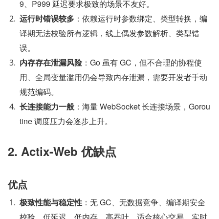
9、P999 延迟要求极致的场景不友好。
运行时错误较多
：依赖运行时参数绑定、类型转换，编
译期无法校验所有逻辑，线上偶发参数解析、类型错
误。
内存存在泄漏风险
：Go 虽有 GC，但不合理的协程使
用、全局变量滥用仍会导致内存泄漏，需要开发者手动
规范编码。
长连接能力一般
：海量 WebSocket 长连接场景，Gorou
tine 调度压力会逐步上升。
2. Actix-Web 优缺点
优点
极致性能与稳定性
：无 GC、无数据竞争、编译期安全
校验，低延迟、低内存、高吞吐，适合核心交易、实时