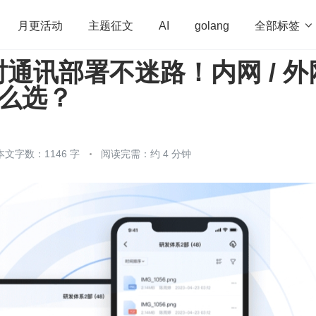
全部标签

月更活动
主题征文
AI
golang
通讯部署不迷路！内网 / 外
penHarmony
算法
学习方法
Web3.0
高
怎么选？
程序员
运维
深度思考
低代码
redis
本文字数：1146 字
阅读完需：约 4 分钟