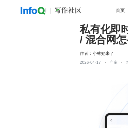
首页
私有化即时
移动开发
Java
开源
架构
O
/ 混合网
前端
AI
大数据
团队管理
查看更多

作者：
小林她来了
2026-04-17
广东