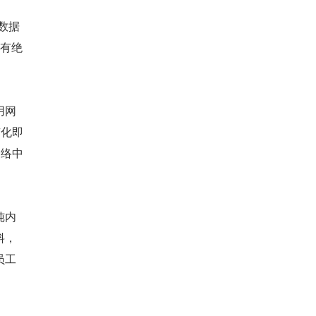
数据
没有绝
用网
有化即
网络中
纯内
料，
员工