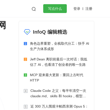
登录
注册

写点什么
网
效工作
数据库
Python
音视频
InfoQ 编辑精选
golang
微服务架构
flutter
角色边界重塑，全栈取代分工：快手 AI
1
生产力体系成形
Jeff Dean 离职前最后一次对话：我低
2
估了 AI，也看清了创业者的唯一生路
MCP 迎来最大更新：重回上古时代
3
HTTP
Claude Code 之父：每半年清空一次
4
claude.md、skills 和 hooks，模型自
己会想办法
近 300 万人围观卡帕西亲测 Opus 5：
5