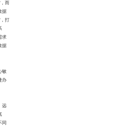
”，而
数据
”，打
系
需求
数据
心敏
捷办
。
、远
底
不同