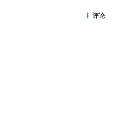
评论
I
促进软件开发及相关领域知识与创新的传播