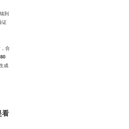
持续到
验证
后，合
 
80 
动生成
是看