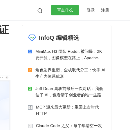
登录
注册

写点什么
证
效工作
数据库
Python
音视频
InfoQ 编辑精选
golang
微服务架构
flutter
MiniMax H3 团队 Reddit 被问爆：2K
1
要开源，图像模型在路上，Apache-2.0
也在考虑了
角色边界重塑，全栈取代分工：快手 AI
2
生产力体系成形
Jeff Dean 离职前最后一次对话：我低
3
估了 AI，也看清了创业者的唯一生路
MCP 迎来最大更新：重回上古时代
4
HTTP
Claude Code 之父：每半年清空一次
5