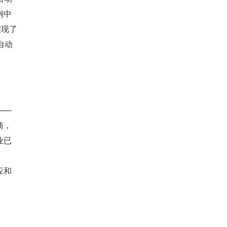
例中
现了 
自动
——
商，
业已
应和