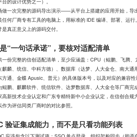
平台的设计优势之一）。
场做一次完整的源码导出演示——从平台上搭建的应用开始，导
任何厂商专有工具的电脑上，用标准的 IDE 编译、部署、运行
才是真正意义上的源码交付。
是“一句话承诺”，要核对适配清单
供一份完整的信创适配清单，至少应涵盖：CPU（鲲鹏、飞腾、
（麒麟、统信、中科方德）、数据库（达梦、人大金仓、南大通
方通、金蝶 Apusic、普元）的具体版本号，以及对应的兼容性
为鲲鹏、麒麟软件、统信软件、达梦数据库、人大金仓等厂商完
家高新技术企业认定和广东专精特新中小企业认定，在信创合规
以作为评估同类厂商时的对比参照。
OC 验证集成能力，而不是只看功能列表
OC 应该包含以下测试项：SSO 单点登录、组织架构同步（能否