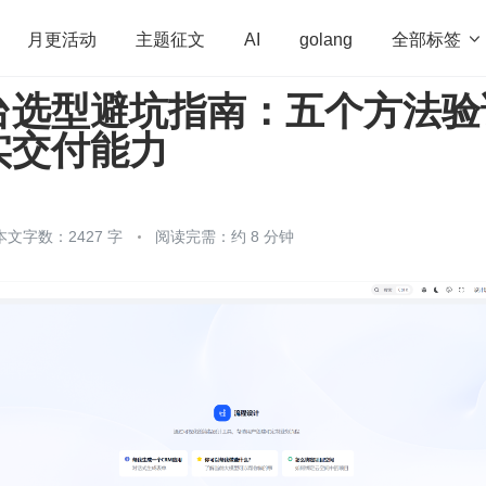
全部标签

月更活动
主题征文
AI
golang
台选型避坑指南：五个方法验
penHarmony
算法
学习方法
Web3.0
高
实交付能力
程序员
运维
深度思考
低代码
redis
本文字数：2427 字
阅读完需：约 8 分钟