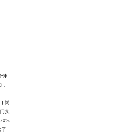
分钟
力，
门-岗
部门实
70%
含了