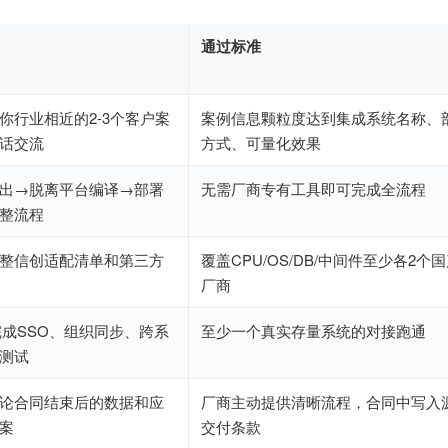
通过标准
你行业相近的2-3个客户案
案例信息颗粒度达到集成系统名称、
话交流
方式、可量化效果
出→脱离平台编译→部署
无需厂商专有工具即可完成全流程
整流程
整信创适配清单和第三方
覆盖CPU/OS/DB/中间件至少各2个
厂商
完成SSO、组织同步、跨系
至少一个真实存量系统的对接跑通
测试
论合同结束后的数据和应
厂商主动提供清晰流程，合同中写入
案
交付条款