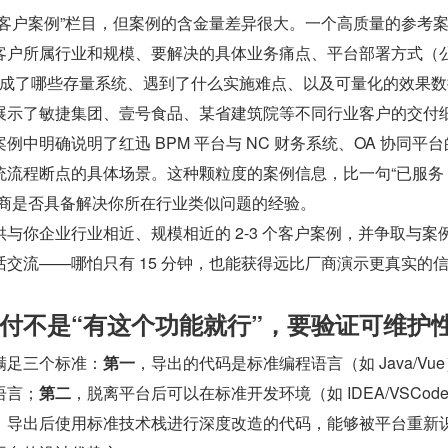
“客户案例”栏目，但案例的含金量差异很大。一个高质量的参考
客户所属行业和规模、要解决的具体业务痛点、平台部署方式（
、集成了哪些存量系统、遇到了什么实施难点、以及可量化的效果
展示了敏捷集团、壹号食品、某省建筑院等不同行业客户的交付
中明确说明了红迅 BPM 平台与 NC 财务系统、OA 协同平台
流程断点的具体场景。这种颗粒度的案例信息，比一句“已服务 50
厂商是否具备解决你所在行业类似问题的经验。
与你企业行业相近、规模相近的 2-3 个客户案例，并争取与案
交流——哪怕只有 15 分钟，也能获得远比厂商演示更真实的
付不是“有这个功能就行”，要验证可维护
满足三个标准：
第一
，导出的代码是标准编程语言（如 Java/Vu
语言；
第二
，脱离平台后可以在标准开发环境（如 IDEA/VSCod
，导出后使用标准技术栈进行深度改造的代码，能够被平台重新