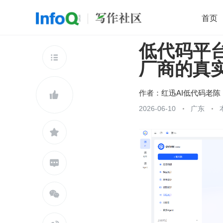
首页
低代码平
移动开发
Java
开源
架构
O

厂商的真
前端
AI
大数据
团队管理
查看更多

作者：
红迅AI低代码老陈

2026-06-10
广东


