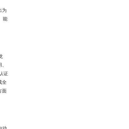
出为
。能
龙
用、
认证
成全
方面
自动