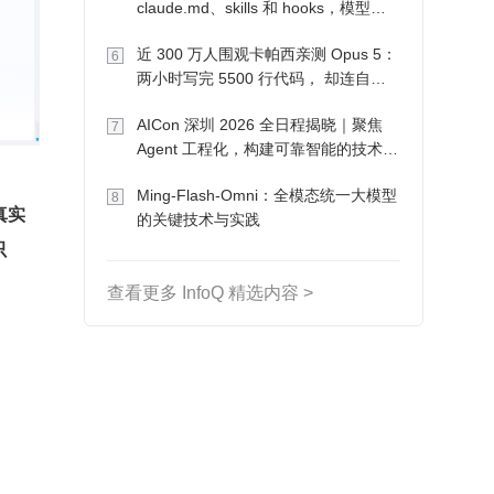
claude.md、skills 和 hooks，模型自
己会想办法
近 300 万人围观卡帕西亲测 Opus 5：
6
两小时写完 5500 行代码， 却连自己
写的游戏都玩不了
AICon 深圳 2026 全日程揭晓｜聚焦
7
Agent 工程化，构建可靠智能的技术路
径
Ming-Flash-Omni：全模态统一大模型
8
真实
的关键技术与实践
只
查看更多 InfoQ 精选内容 >