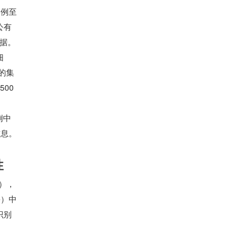
案例至
公有
数据。
细
的集
0 
例中
信息。
性
e），
e）中
识别