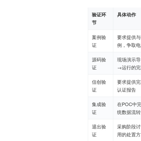
验证环
具体动作
节
案例验
要求提供与
证
例，争取电
源码验
现场演示导
证
→运行的完
信创验
要求提供完
证
认证报告
集成验
在POC中
证
统数据流转
退出验
采购阶段讨
证
用的处置方