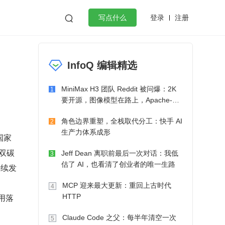
登录
注册

写点什么
效工作
数据库
Python
音视频
InfoQ 编辑精选
golang
微服务架构
flutter
MiniMax H3 团队 Reddit 被问爆：2K
1
要开源，图像模型在路上，Apache-2.0
也在考虑了
角色边界重塑，全栈取代分工：快手 AI
2
生产力体系成形
国家
双碳
Jeff Dean 离职前最后一次对话：我低
3
估了 AI，也看清了创业者的唯一生路
持续发
MCP 迎来最大更新：重回上古时代
4
用落
HTTP
Claude Code 之父：每半年清空一次
5