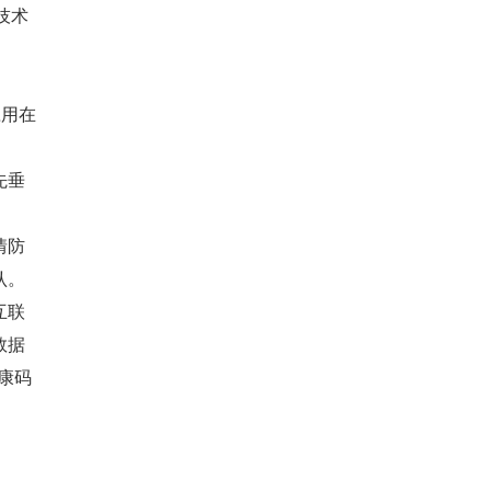
技术
应用在
先垂
情防
认。
互联
数据
健康码