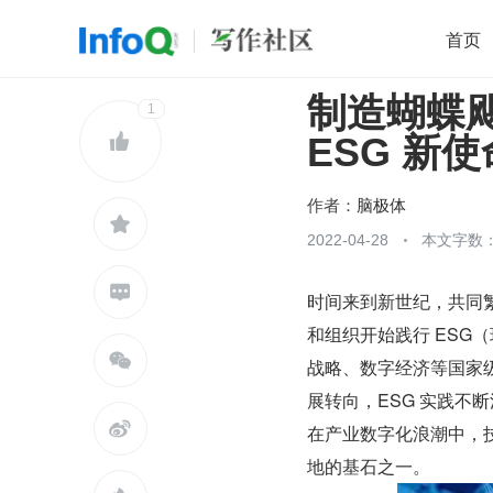
首页
制造蝴蝶
移动开发
1
Java
开源
架构
O

ESG 新使
前端
AI
大数据
团队管理
查看更多

作者：
脑极体

2022-04-28
本文字数：

时间来到新世纪，共同
和组织开始践行 ES

战略、数字经济等国家
展转向，ESG 实践不

在产业数字化浪潮中，技
地的基石之一。