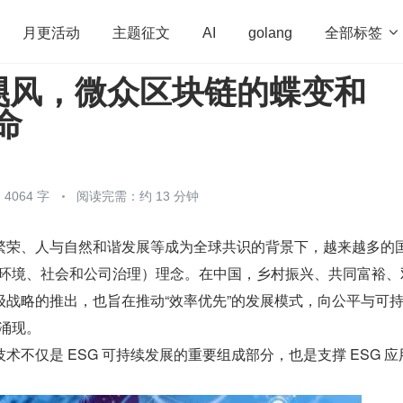
全部标签

月更活动
主题征文
AI
golang
飓风，微众区块链的蝶变和
penHarmony
算法
学习方法
Web3.0
高
命
程序员
运维
深度思考
低代码
redis
4064 字
阅读完需：约 13 分钟
繁荣、人与自然和谐发展等成为全球共识的背景下，越来越多的
G（环境、社会和公司治理）理念。在中国，乡村振兴、共同富裕、
级战略的推出，也旨在推动“效率优先”的发展模式，向公平与可
断涌现。
术不仅是 ESG 可持续发展的重要组成部分，也是支撑 ESG 应