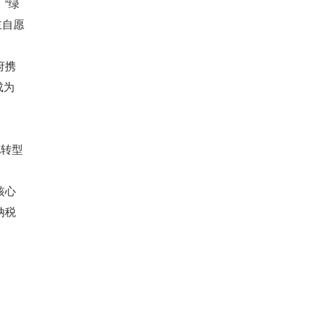
“绿
主自愿
府携
成为
化转型
核心
纳税