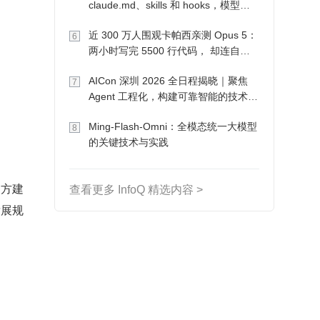
claude.md、skills 和 hooks，模型自
己会想办法
近 300 万人围观卡帕西亲测 Opus 5：
6
两小时写完 5500 行代码， 却连自己
写的游戏都玩不了
AICon 深圳 2026 全日程揭晓｜聚焦
7
Agent 工程化，构建可靠智能的技术路
径
Ming-Flash-Omni：全模态统一大模型
8
的关键技术与实践
多方建
查看更多 InfoQ 精选内容 >
发展规