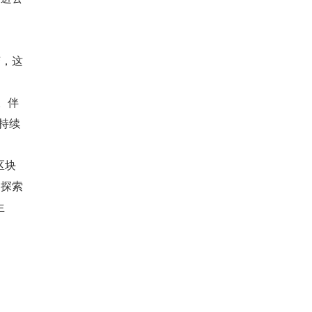
变，这
。伴
持续
区块
的探索
生