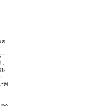
蒙古
后”，
任，
源技
加
生产到
促进公