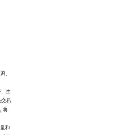
共识、
济、生
色交易
，将
能量和