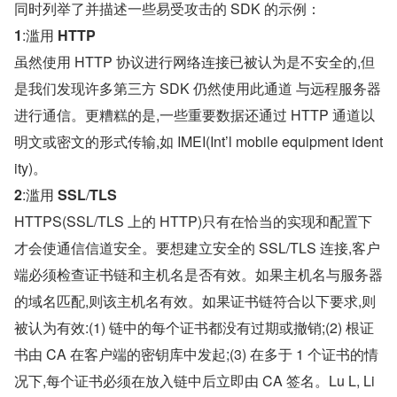
同时列举了并描述一些易受攻击的 SDK 的示例：
1
:滥用 
HTTP
虽然使用 HTTP 协议进行网络连接已被认为是不安全的,但
是我们发现许多第三方 SDK 仍然使用此通道 与远程服务器
进行通信。更糟糕的是,一些重要数据还通过 HTTP 通道以
明文或密文的形式传输,如 IMEI(Int’l mobile equipment ident
ity)。
2
:滥用 
SSL
/
TLS
HTTPS(SSL/TLS 上的 HTTP)只有在恰当的实现和配置下
才会使通信信道安全。要想建立安全的 SSL/TLS 连接,客户
端必须检查证书链和主机名是否有效。如果主机名与服务器
的域名匹配,则该主机名有效。如果证书链符合以下要求,则
被认为有效:(1) 链中的每个证书都没有过期或撤销;(2) 根证
书由 CA 在客户端的密钥库中发起;(3) 在多于 1 个证书的情
况下,每个证书必须在放入链中后立即由 CA 签名。Lu L, Li 