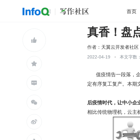
首页
真香！盘
移动开发
Java
开源
架构
O

前端
AI
大数据
团队管理
作者：
天翼云开发者社区
查看更多
2022-04-19
本文字数：


       值疫情告一段落，企业开始逐渐复工之际，天翼云开展“暖春行动”，助力各级单位实现稳

定有序复工复产。本期
后疫情时代，让中小企

相比传统物理机，云主
