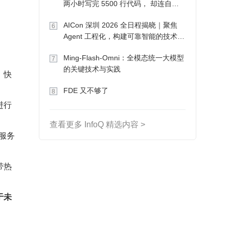
两小时写完 5500 行代码， 却连自己
写的游戏都玩不了
AICon 深圳 2026 全日程揭晓｜聚焦
6
Agent 工程化，构建可靠智能的技术路
径
Ming-Flash-Omni：全模态统一大模型
7
的关键技术与实践
、快
FDE 又不够了
8
进行
查看更多 InfoQ 精选内容 >
服务
带热
于未