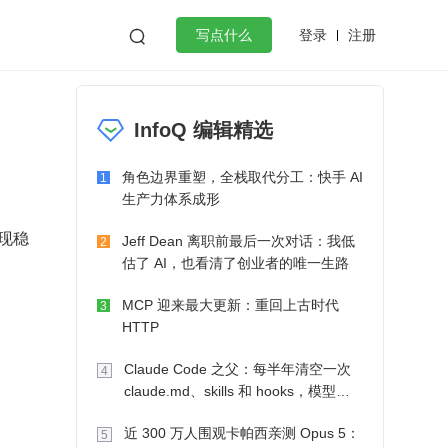
登录
注册

写点什么
效工作
数据库
Python
音视频
InfoQ 编辑精选
golang
微服务架构
flutter
角色边界重塑，全栈取代分工：快手 AI
1
生产力体系成形
Jeff Dean 离职前最后一次对话：我低
2
估了 AI，也看清了创业者的唯一生路
MCP 迎来最大更新：重回上古时代
3
HTTP
Claude Code 之父：每半年清空一次
4
claude.md、skills 和 hooks，模型自
己会想办法
近 300 万人围观卡帕西亲测 Opus 5：
5