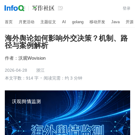

登录
首页
月更活动
主题征文
AI
golang
移动开发
Java
开源
海外舆论如何影响外交决策？机制、路
径与案例解析
作者：
沃观Wovision
2026-04-28
浙江
本文字数：914 字
阅读完需：约 3 分钟