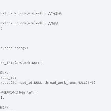
_rwlock_wrlock(&rwlock); //写加锁
_rwlock_unlock(&rwlock); //解锁
);
gc,char **argv)
ock_init(&rwlock,NULL);
程1*/
hread_id;
create(&thread_id,NULL,thread_work_func,NULL)!=0)
f("子线程1创建失败.\n");
-1;
程2*/