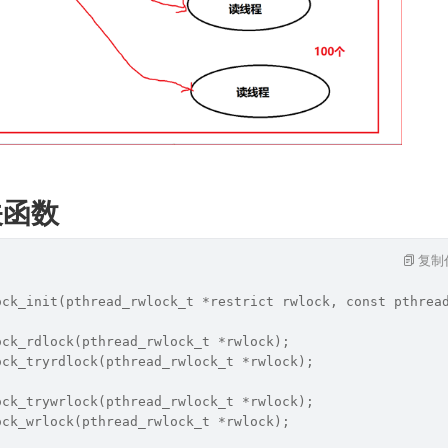
关函数
复制
ock_init(pthread_rwlock_t *restrict rwlock, const pthrea
ock_rdlock(pthread_rwlock_t *rwlock);
ock_tryrdlock(pthread_rwlock_t *rwlock);
ock_trywrlock(pthread_rwlock_t *rwlock);
ock_wrlock(pthread_rwlock_t *rwlock);