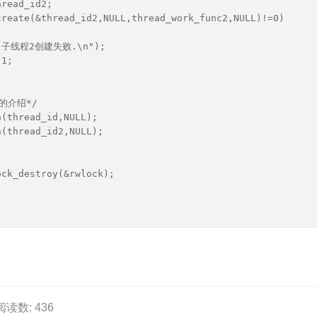
hread_id2;
create(&thread_id2,NULL,thread_work_func2,NULL)!=0)
f("子线程2创建失败.\n");
-1;
程的介绍*/
n(thread_id,NULL);
n(thread_id2,NULL);
ock_destroy(&rwlock);
阅读数: 436