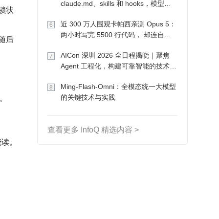
claude.md、skills 和 hooks，模型自
加锁状
己会想办法
近 300 万人围观卡帕西亲测 Opus 5：
6
两小时写完 5500 行代码， 却连自己
塞随后
写的游戏都玩不了
AICon 深圳 2026 全日程揭晓｜聚焦
7
Agent 工程化，构建可靠智能的技术路
径
Ming-Flash-Omni：全模态统一大模型
8
。
的关键技术与实践
查看更多 InfoQ 精选内容 >
能读。