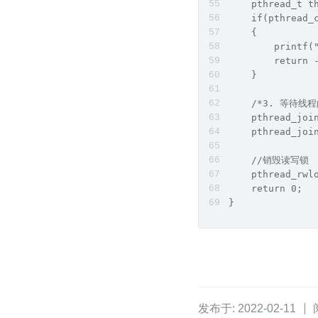
    pthread_t t
    if(pthread_
    {
        print
        return 
    }
    /*3. 等待线
    pthread_joi
    pthread_joi
    //销毁读写锁
    pthread_rwl
    return 0;
}
发布于: 2022-02-11