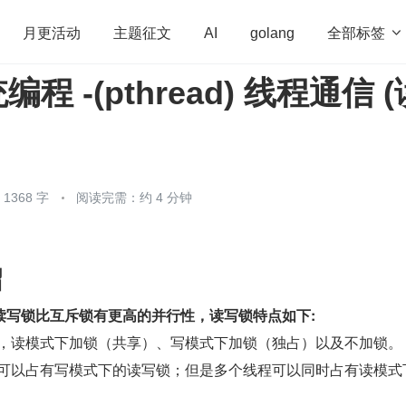
全部标签

月更活动
主题征文
AI
golang
统编程 -(pthread) 线程通信 
penHarmony
算法
学习方法
Web3.0
高
程序员
运维
深度思考
低代码
redis
368 字
阅读完需：约 4 分钟
绍
读写锁比互斥锁有更高的并行性，读写锁特点如下:
有三种状态，读模式下加锁（共享）、写模式下加锁（独占）以及不加锁。
有一个线程可以占有写模式下的读写锁；但是多个线程可以同时占有读模