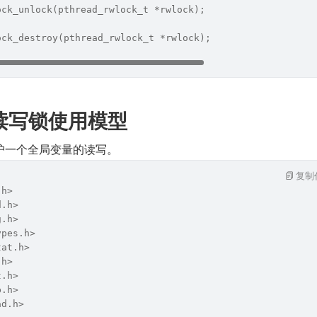
ock_unlock(pthread_rwlock_t *rwlock);
ock_destroy(pthread_rwlock_t *rwlock);
 读写锁使用模型
护一个全局变量的读写。
复制
.h>
d.h>
g.h>
ypes.h>
tat.h>
.h>
t.h>
b.h>
ad.h>