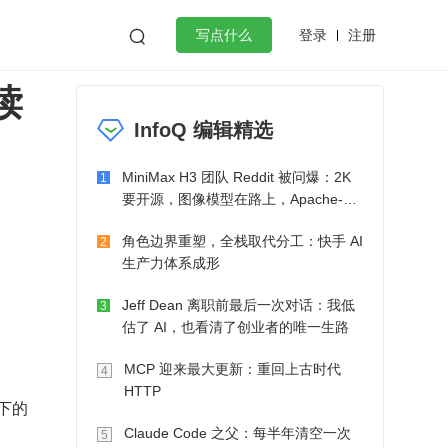
登录
注册

写点什么
(读
效工作
数据库
Python
音视频
InfoQ 编辑精选
golang
微服务架构
flutter
MiniMax H3 团队 Reddit 被问爆：2K
1
要开源，图像模型在路上，Apache-2.0
也在考虑了
角色边界重塑，全栈取代分工：快手 AI
2
生产力体系成形
Jeff Dean 离职前最后一次对话：我低
3
估了 AI，也看清了创业者的唯一生路
MCP 迎来最大更新：重回上古时代
4
HTTP
式下的
Claude Code 之父：每半年清空一次
5