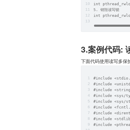
int pthread_rwl
5. 销毁读写锁
int pthread_rwl
3.案例代码:
下面代码使用读写多保
#include <stdio
#include <unist
#include <strin
#include <sys/t
#include <sys/s
#include <fcntl
#include <diren
#include <stdli
#include <pthre