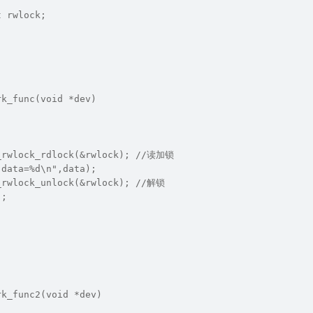
t rwlock;
rk_func(void *dev)
_rwlock_rdlock(&rwlock); //读加锁
"data=%d\n",data);
_rwlock_unlock(&rwlock); //解锁
);
rk_func2(void *dev)