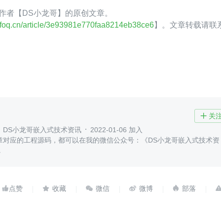
oQ 作者【DS小龙哥】的原创文章。
.infoq.cn/article/3e93981e770faa8214eb38ce6
】。文章转载请联
关

：DS小龙哥嵌入式技术资讯
2022-01-06 加入
章对应的工程源码，都可以在我的微信公众号：《DS小龙哥嵌入式技术资
。




