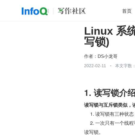
首页
Linux 系
移动开发
Java
开源
架构
O
写锁)
前端
AI
大数据
团队管理
查看更多

作者：
DS小龙哥
2022-02-11
本文字数：1
1. 读写锁介
读写锁与互斥锁类似，
​     1. 读写锁
​     2. 一次只
读写锁。