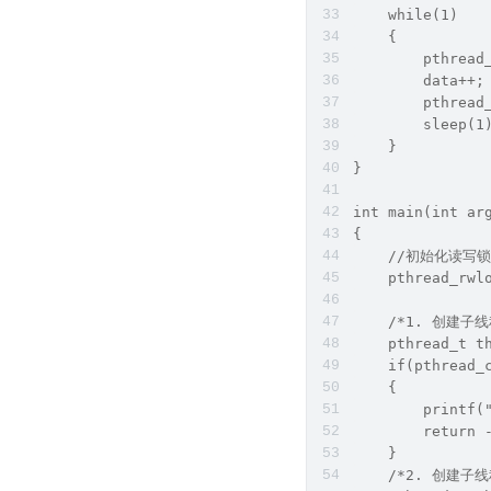
    while(1)
    {
        pthread
        data++;
        pthread
        sleep(1
    }
}
int main(int ar
{   
    //初始化读写锁
    pthread_rwl
    /*1. 创建子线
    pthread_t t
    if(pthread_
    {
        print
        return 
    }
    /*2. 创建子线