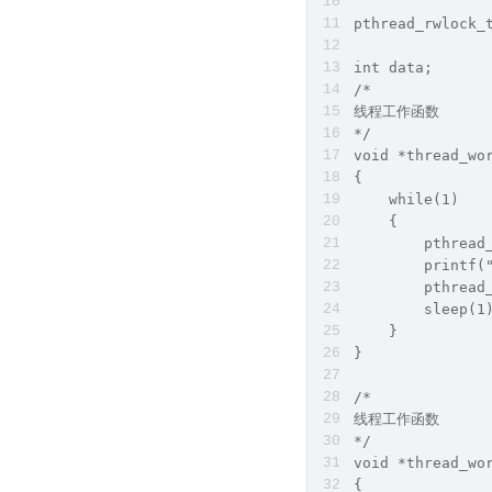
pthread_rwlock_
int data;
/*
线程工作函数
*/
void *thread_wo
{
    while(1)
    {
        pthread
        printf(
        pthread
        sleep(1
    }
}
/*
线程工作函数
*/
void *thread_wo
{