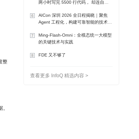
两小时写完 5500 行代码， 却连自己
写的游戏都玩不了
AICon 深圳 2026 全日程揭晓｜聚焦
6
Agent 工程化，构建可靠智能的技术路
径
Ming-Flash-Omni：全模态统一大模型
7
的关键技术与实践
FDE 又不够了
8
被整
查看更多 InfoQ 精选内容 >
据。