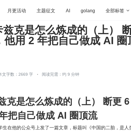
全部标签

月更活动
主题征文
AI
golang
卡兹克是怎么炼成的（上） 
penHarmony
算法
学习方法
Web3.0
高
，他用 2 年把自己做成 AI 圈
程序员
运维
深度思考
低代码
redis
本文字数：2669 字
阅读完需：约 9 分钟
兹克是怎么炼成的（上） 断更 6
 年把自己做成 AI 圈顶流
，一个大学生在他的公众号上发了一篇文章，标题叫《中国的二胎，是人