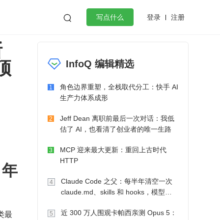
登录
注册

写点什么
断
效工作
数据库
Python
音视频
顶
InfoQ 编辑精选
golang
微服务架构
flutter
角色边界重塑，全栈取代分工：快手 AI
1
生产力体系成形
Jeff Dean 离职前最后一次对话：我低
2
估了 AI，也看清了创业者的唯一生路
MCP 迎来最大更新：重回上古时代
3
HTTP
 年
Claude Code 之父：每半年清空一次
4
claude.md、skills 和 hooks，模型自
己会想办法
类最
近 300 万人围观卡帕西亲测 Opus 5：
5