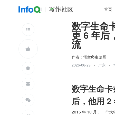
首页
数字生命
移动开发
Java
开源
架构
O

更 6 年后
前端
AI
大数据
团队管理
流
查看更多


作者：
悟空爬虫彪哥
2026-06-29
广东


数字生命卡
后，他用 2

2015 年 10 月