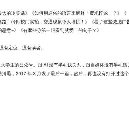
最大的冷笑话》《如何用通俗的语言来解释「费米悖论」？》《
马路！岭师校门实拍，交通现象令人堪忧！》《看了这些减肥广
的恶意~》《有哪些你第一眼看到就爱上的句子？》
，没有定位，没有读者。
普通大学生的公众号。跟 AI 没有半毛钱关系，跟自媒体没有半毛钱
消退，2017 年 3 月发了最后一篇，然后，再也没有打开过这