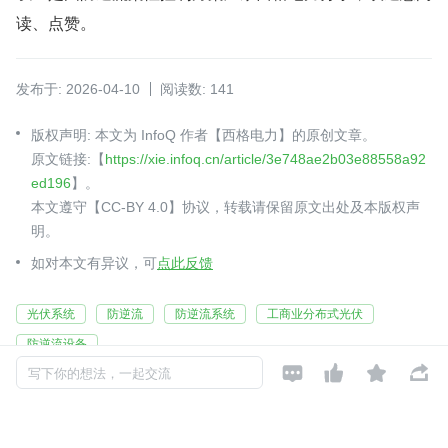
读、点赞。
发布于: 2026-04-10
阅读数: 141
版权声明: 本文为 InfoQ 作者【西格电力】的原创文章。
原文链接:【
https://xie.infoq.cn/article/3e748ae2b03e88558a92
ed196
】。
本文遵守【CC-BY 4.0】协议，转载请保留原文出处及本版权声
明。
如对本文有异议，可
点此反馈
光伏系统
防逆流
防逆流系统
工商业分布式光伏
防逆流设备




写下你的想法，一起交流
西格电力
关注
