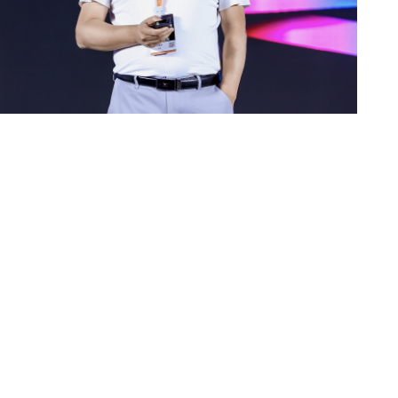
音视频上的应用更加复杂。根据音视频第一性的原理,音视频主要
度三个问题,需要在这三者之间做到平衡。在此过程中,处在核心
。
码如何结合?刘凌志表示,在传统生产和消费的过程中,生产端视
并传送到消费端,消费端通过解码器把视频解码出视频展示出来。
视频通过理解网络生成出高维特征,并传输 Text 和 Prompt,
通过生成网络大模型再把视频恢复出来,这样可以极大地减少传输