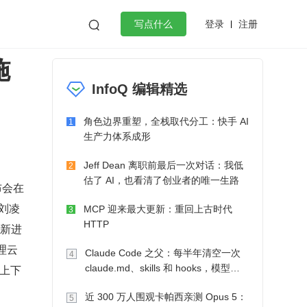
登录
注册

写点什么
施
效工作
数据库
Python
音视频
InfoQ 编辑精选
golang
微服务架构
flutter
角色边界重塑，全栈取代分工：快手 AI
1
生产力体系成形
Jeff Dean 离职前最后一次对话：我低
2
估了 AI，也看清了创业者的唯一生路
布会在
人刘凌
MCP 迎来最大更新：重回上古时代
3
HTTP
最新进
理云
Claude Code 之父：每半年清空一次
4
与上下
claude.md、skills 和 hooks，模型自
己会想办法
近 300 万人围观卡帕西亲测 Opus 5：
5