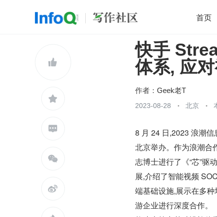
首页
快手 Str
移动开发
Java
开源
架构
O

体系, 应
前端
AI
大数据
团队管理
查看更多

作者：
Geek老T

2023-08-28
北京

8 月 24 日,2023
北京举办。作为浪潮合作伙

志博士进行了《“芯”驱动
展,介绍了智能视频 S

端基础设施,展示在多
游企业进行深度合作。