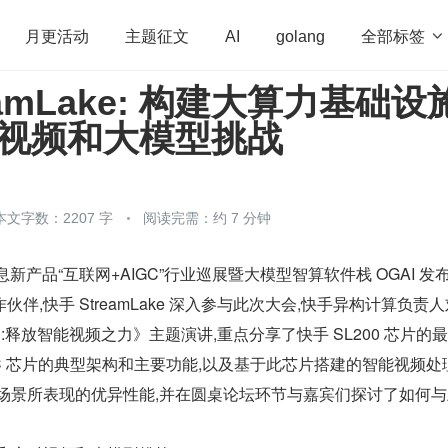
全部标签

月更活动
主题征文
AI
golang
eamLake: 构建大算力基础设
penHarmony
算法
学习方法
Web3.0
高
对视频和大模型挑战
程序员
运维
深度思考
低代码
redis
本文字数：2207 字
阅读完需：约 7 分钟
 浪潮信息新产品“互联网+AIGC”行业巡展暨大模型智算软件栈 OGAI 发
伴,快手 StreamLake 深入参与此次大会,快手异构计算负责
:释放智能视频之力》主题演讲,重点分享了快手 SL200 芯片的
OC 芯片的典型架构和主要功能,以及基于此芯片搭建的智能视频处
种场景所表现的优异性能,并在圆桌论坛环节与嘉宾们探讨了如何