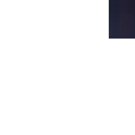
刘凌志指出,大模型在
决清晰度、成本和流畅
就是视频的压缩和增强
快手的大模型和视频编解
先经过编码器产生码流
大模型来做视频压缩和增强,
个非常小的信息量,用户
得到更好的效果。