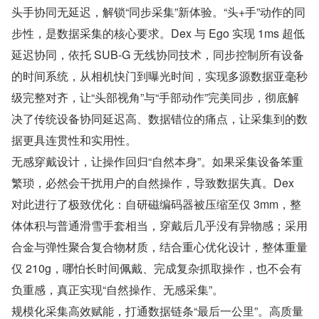
头手协同无延迟，解锁“同步采集”新体验。“头+手”动作的同
步性，是数据采集的核心要求。Dex 与 Ego 实现 1ms 超低
延迟协同，依托 SUB-G 无线协同技术，同步控制所有设备
的时间系统，从相机快门到曝光时间，实现多源数据亚毫秒
级完整对齐，让“头部视角”与“手部动作”完美同步，彻底解
决了传统设备协同延迟高、数据错位的痛点，让采集到的数
据更具连贯性和实用性。
无感穿戴设计，让操作回归“自然本身”。如果采集设备笨重
繁琐，必然会干扰用户的自然操作，导致数据失真。Dex 
对此进行了极致优化：自研磁编码器被压缩至仅 3mm，整
体体积与普通滑雪手套相当，穿戴后几乎没有异物感；采用
合金与弹性聚合复合物材质，结合重心优化设计，整体重量
仅 210g，哪怕长时间佩戴、完成复杂抓取操作，也不会有
负重感，真正实现“自然操作、无感采集”。
规模化采集高效赋能，打通数据链条“最后一公里”。高质量