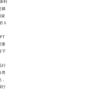
总体利
总额
箱旋
 3.
T 
想要
导下
品行
各类
化，
握行