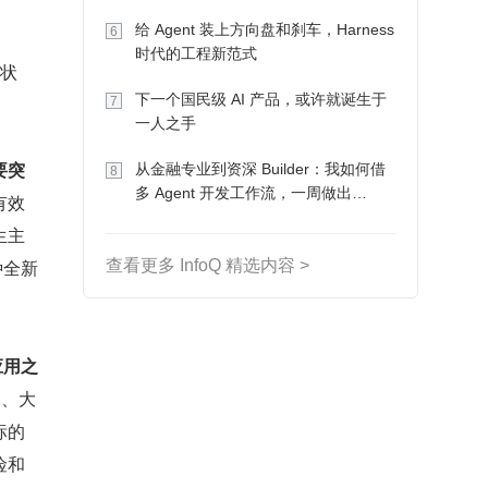
Token 收入却为 0
给 Agent 装上方向盘和刹车，Harness
6
时代的工程新范式
营状
下一个国民级 AI 产品，或许就诞生于
7
一人之手
要突
从金融专业到资深 Builder：我如何借
8
多 Agent 开发工作流，一周做出
有效
MVP、一个月上线
生主
种全新
查看更多 InfoQ 精选内容 >
应用之
品、大
标的
险和