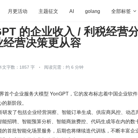
全部标签

月更活动
主题征文
AI
golang
GPT 的企业收入 / 利税经营
penHarmony
算法
学习方法
Web3.0
高
业经营决策更从容
程序员
运维
深度思考
低代码
redis
本文字数：1857 字
阅读完需：约 6 分钟
布业界首个企业服务大模型 YonGPT，它的发布标志着中国企业软
心的新阶段。
经创新研发了包括企业经营洞察、智能订单生成、供应商风控、动态
智能招聘、智能预算分析、智能商旅费控、代码生成等在内的数
能的首批智能化场景服务，后期也将继续迭代训练，不断丰富企