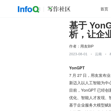
首页
基于 Yon
移动开发
Java
开源
架构
O
析，让企
前端
AI
大数据
团队管理
查看更多

作者：
用友BIP
2023-08-01
云南
YonGPT 
7 月 27 日，用友发
新迈入以人工智能为中
目前，YonGPT 已
优化、智能人才发现、
基于企业服务大模型赋