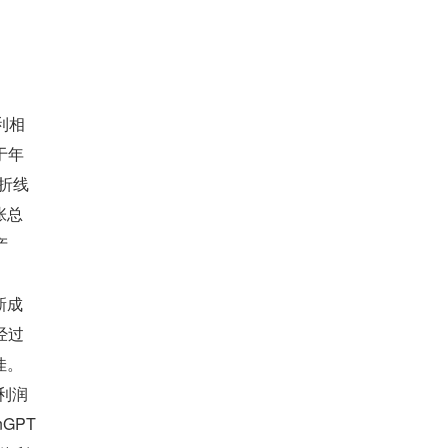
利相
于年
状折线
张总
产
新成
经过
佳。
利润
PT 