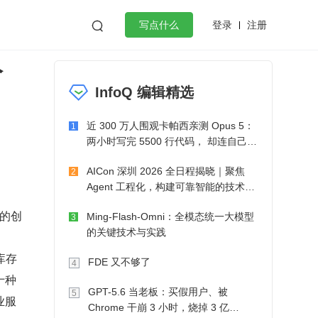
登录
注册

写点什么
分
效工作
数据库
Python
音视频
InfoQ 编辑精选
golang
微服务架构
flutter
近 300 万人围观卡帕西亲测 Opus 5：
1
两小时写完 5500 行代码， 却连自己写
的游戏都玩不了
AICon 深圳 2026 全日程揭晓｜聚焦
2
Agent 工程化，构建可靠智能的技术路
径
件的创
Ming-Flash-Omni：全模态统一大模型
3
的关键技术与实践
库存
FDE 又不够了
4
十种
GPT-5.6 当老板：买假用户、被
5
业服
Chrome 干崩 3 小时，烧掉 3 亿