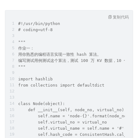
复制代码
#!/usr/bin/python
# coding=utf-8
"""
作业一：
用你熟悉的编程语言实现一致性 hash 算法。
编写测试用例测试这个算法，测试 100 万 KV 数据，10 个
"""
import hashlib
from collections import defaultdict
class Node(object):
    def __init__(self, node_no, virtual_no):
        self.name = 'node-{}'.format(node_no)
        self.virtual_no = virtual_no
        self.virtual_name = self.name + '#' + st
        self.hash_code = ConsistentHash.cal_