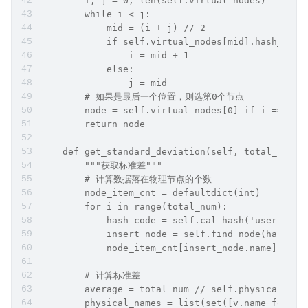
        i, j = 0, len(self.virtual_nodes)
        while i < j:
            mid = (i + j) // 2
            if self.virtual_nodes[mid].hash_code
                i = mid + 1
            else:
                j = mid
        # 如果是最后一个位置，则选第0个节点
        node = self.virtual_nodes[0] if i == len
        return node
    def get_standard_deviation(self, total_num=1
        """获取标准差"""
        # 计算数据落在物理节点的个数
        node_item_cnt = defaultdict(int)
        for i in range(total_num):
            hash_code = self.cal_hash('user-test
            insert_node = self.find_node(hash_co
            node_item_cnt[insert_node.name] += 1
        # 计算标准差
        average = total_num // self.physical_nod
        physical_names = list(set([v.name for v 