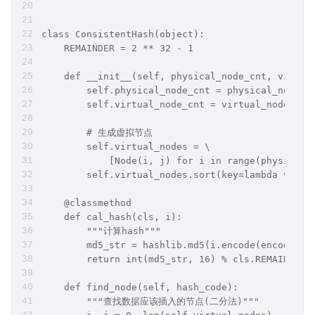
class ConsistentHash(object):
    REMAINDER = 2 ** 32 - 1
    def __init__(self, physical_node_cnt, virtua
        self.physical_node_cnt = physical_node_c
        self.virtual_node_cnt = virtual_node_cnt
        # 生成虚拟节点
        self.virtual_nodes = \
            [Node(i, j) for i in range(physical_
        self.virtual_nodes.sort(key=lambda v: v.
    @classmethod
    def cal_hash(cls, i):
        """计算hash"""
        md5_str = hashlib.md5(i.encode(encoding=
        return int(md5_str, 16) % cls.REMAINDER
    def find_node(self, hash_code):
        """查找数据应该插入的节点(二分法)"""