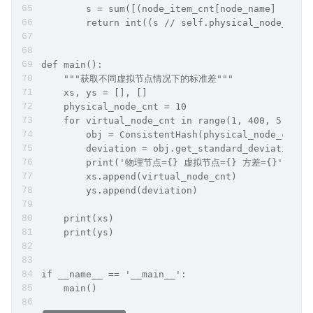
        s = sum([(node_item_cnt[node_name] - ave
        return int((s // self.physical_node_cnt)
def main():
    """获取不同虚拟节点情况下的标准差"""
    xs, ys = [], []
    physical_node_cnt = 10
    for virtual_node_cnt in range(1, 400, 5):
        obj = ConsistentHash(physical_node_cnt=p
        deviation = obj.get_standard_deviation()
        print('物理节点={} 虚拟节点={} 方差={}'.format(
        xs.append(virtual_node_cnt)
        ys.append(deviation)
    print(xs)
    print(ys)
if __name__ == '__main__':
    main()