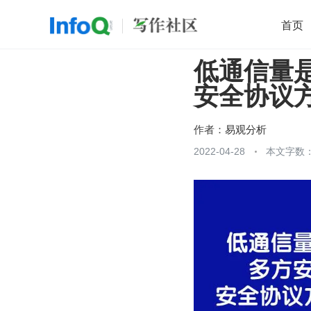
首页
低通信量
移动开发
Java
开源
架构
O
安全协议
前端
AI
大数据
团队管理
查看更多

作者：
易观分析
2022-04-28
本文字数：