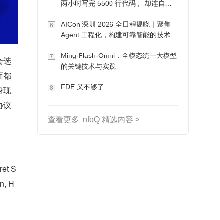
两小时写完 5500 行代码， 却连自己
写的游戏都玩不了
AICon 深圳 2026 全日程揭晓｜聚焦
6
Agent 工程化，构建可靠智能的技术路
径
Ming-Flash-Omni：全模态统一大模型
7
会选
的关键技术与实践
面都
FDE 又不够了
8
身现
协议
查看更多 InfoQ 精选内容 >
t S
n, H