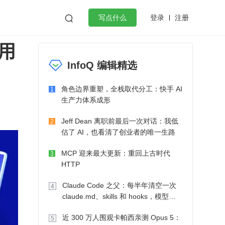
登录
注册

写点什么
用
效工作
数据库
Python
音视频
InfoQ 编辑精选
golang
微服务架构
flutter
角色边界重塑，全栈取代分工：快手 AI
1
生产力体系成形
Jeff Dean 离职前最后一次对话：我低
2
估了 AI，也看清了创业者的唯一生路
MCP 迎来最大更新：重回上古时代
3
HTTP
Claude Code 之父：每半年清空一次
4
claude.md、skills 和 hooks，模型自
己会想办法
近 300 万人围观卡帕西亲测 Opus 5：
5