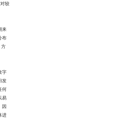
相对较
期来
分布
 方
数字
归发
任何
以易
。因
体进