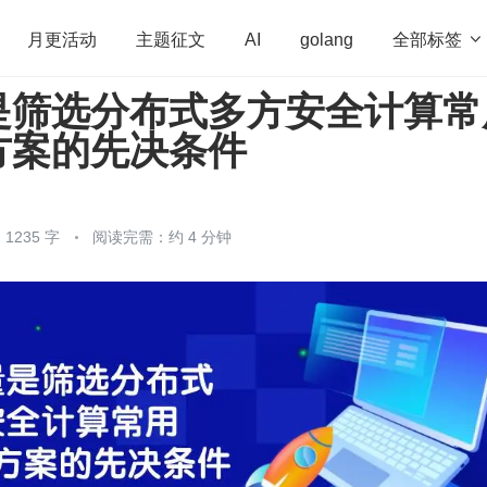
全部标签

月更活动
主题征文
AI
golang
是筛选分布式多方安全计算常
penHarmony
算法
学习方法
Web3.0
高
方案的先决条件
程序员
运维
深度思考
低代码
redis
1235 字
阅读完需：约 4 分钟