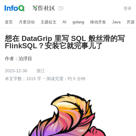

登录
首页
月更活动
主题征文
AI
golang
移动开发
Java
开源
想在 DataGrip 里写 SQL 般丝滑的写
FlinkSQL？安装它就完事儿了
作者：
泊浮目
2023-12-30
浙江
本文字数：1515 字
阅读完需：约 5 分钟